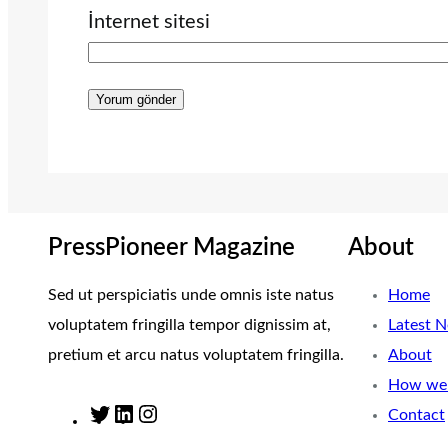
İnternet sitesi
PressPioneer Magazine
About
Sed ut perspiciatis unde omnis iste natus
Home
voluptatem fringilla tempor dignissim at,
Latest 
pretium et arcu natus voluptatem fringilla.
About
How we 
Contact
T
L
I
w
i
n