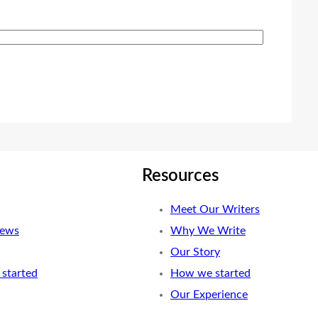
Resources
Meet Our Writers
News
Why We Write
Our Story
started
How we started
Our Experience