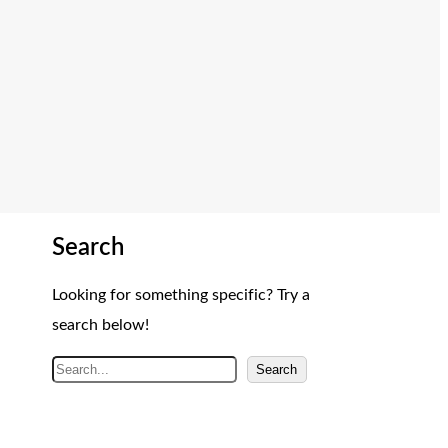
Search
Looking for something specific? Try a
search below!
A
Search
r
a