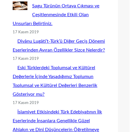
Sagu Türünün Ortaya Çıkması ve
Çeşitlenmesinde Etkili Olan
Unsurları Belirtiniz.
17 Kasım 2019
Dîvânu Lugâti’t-Türk’ü Diğer Geçiş Dönemi
Eserlerinden Ayıran Özellikler Sizce Nelerdir?
17 Kasım 2019
Eski Türklerdeki Toplumsal ve Kültürel
Değerlerle İçinde Yaşadığımız Toplumun
Toplumsal ve Kültürel Değerleri Benzerlik
Gösteriyor mu?
17 Kasım 2019
İslamiyet Etkisindeki Türk Edebiyatının İlk
Eserlerinde İnsanlara Genellikle Güzel
Ahlakın ve Dinî Düşüncelerin Öğretilmeye