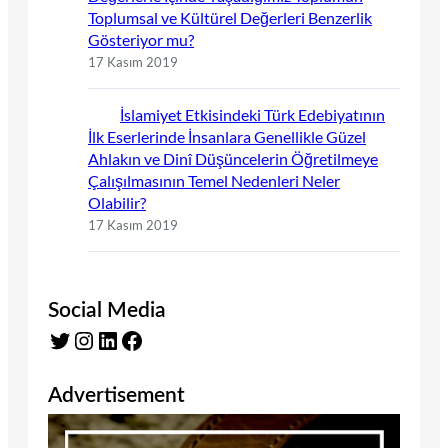
Toplumsal ve Kültürel Değerleri Benzerlik
Gösteriyor mu?
17 Kasım 2019
İslamiyet Etkisindeki Türk Edebiyatının
İlk Eserlerinde İnsanlara Genellikle Güzel
Ahlakın ve Dinî Düşüncelerin Öğretilmeye
Çalışılmasının Temel Nedenleri Neler
Olabilir?
17 Kasım 2019
Social Media
Twitter
Instagram
LinkedIn
Facebook
Advertisement