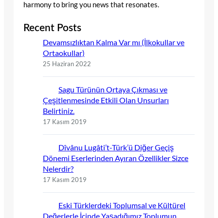
harmony to bring you news that resonates.
Recent Posts
Devamsızlıktan Kalma Var mı (İlkokullar ve
Ortaokullar)
25 Haziran 2022
Sagu Türünün Ortaya Çıkması ve
Çeşitlenmesinde Etkili Olan Unsurları
Belirtiniz.
17 Kasım 2019
Dîvânu Lugâti’t-Türk’ü Diğer Geçiş
Dönemi Eserlerinden Ayıran Özellikler Sizce
Nelerdir?
17 Kasım 2019
Eski Türklerdeki Toplumsal ve Kültürel
Değerlerle İçinde Yaşadığımız Toplumun