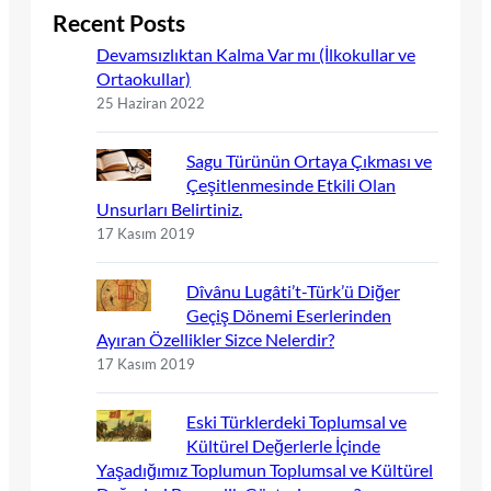
Recent Posts
Devamsızlıktan Kalma Var mı (İlkokullar ve
Ortaokullar)
25 Haziran 2022
Sagu Türünün Ortaya Çıkması ve
Çeşitlenmesinde Etkili Olan
Unsurları Belirtiniz.
17 Kasım 2019
Dîvânu Lugâti’t-Türk’ü Diğer
Geçiş Dönemi Eserlerinden
Ayıran Özellikler Sizce Nelerdir?
17 Kasım 2019
Eski Türklerdeki Toplumsal ve
Kültürel Değerlerle İçinde
Yaşadığımız Toplumun Toplumsal ve Kültürel