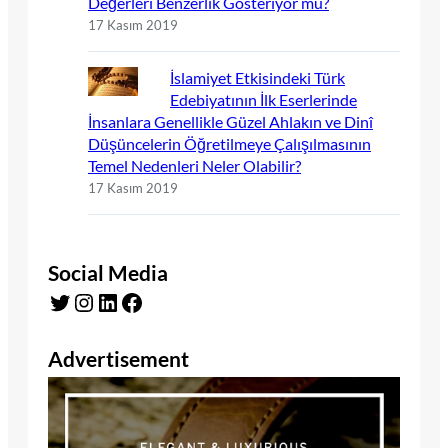
Değerleri Benzerlik Gösteriyor mu?
17 Kasım 2019
İslamiyet Etkisindeki Türk
Edebiyatının İlk Eserlerinde
İnsanlara Genellikle Güzel Ahlakın ve Dinî
Düşüncelerin Öğretilmeye Çalışılmasının
Temel Nedenleri Neler Olabilir?
17 Kasım 2019
Social Media
Twitter
Instagram
LinkedIn
Facebook
Advertisement