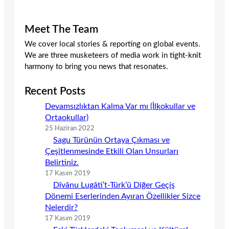
Meet The Team
We cover local stories & reporting on global events.
We are three musketeers of media work in tight-knit
harmony to bring you news that resonates.
Recent Posts
Devamsızlıktan Kalma Var mı (İlkokullar ve
Ortaokullar)
25 Haziran 2022
Sagu Türünün Ortaya Çıkması ve
Çeşitlenmesinde Etkili Olan Unsurları
Belirtiniz.
17 Kasım 2019
Dîvânu Lugâti’t-Türk’ü Diğer Geçiş
Dönemi Eserlerinden Ayıran Özellikler Sizce
Nelerdir?
17 Kasım 2019