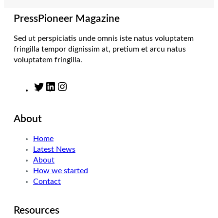
a
n
k
m
PressPioneer Magazine
Sed ut perspiciatis unde omnis iste natus voluptatem
fringilla tempor dignissim at, pretium et arcu natus
voluptatem fringilla.
T
L
I
w
i
n
i
n
s
About
t
k
t
t
e
a
Home
e
d
g
Latest News
r
I
r
About
n
a
How we started
m
Contact
Resources