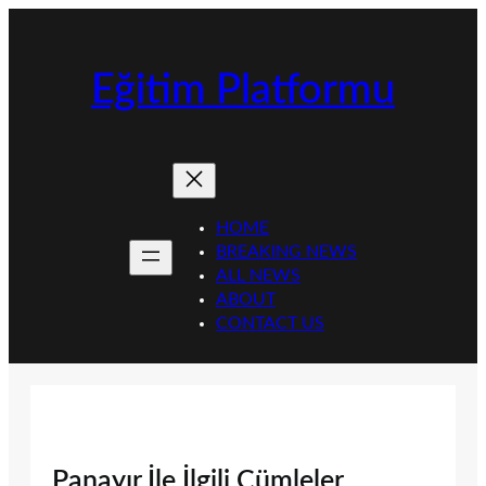
İçeriğe
geç
Eğitim Platformu
HOME
BREAKING NEWS
ALL NEWS
ABOUT
CONTACT US
Panayır İle İlgili Cümleler