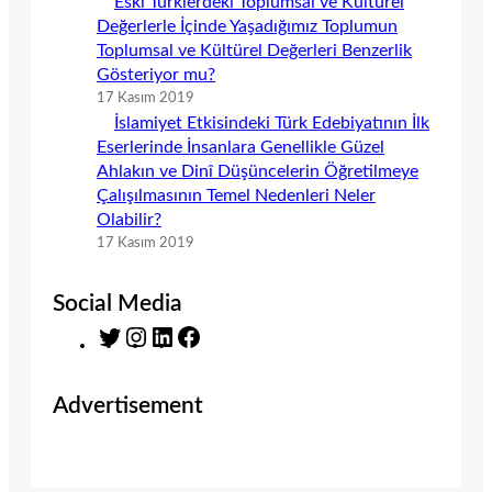
Eski Türklerdeki Toplumsal ve Kültürel
Değerlerle İçinde Yaşadığımız Toplumun
Toplumsal ve Kültürel Değerleri Benzerlik
Gösteriyor mu?
17 Kasım 2019
İslamiyet Etkisindeki Türk Edebiyatının İlk
Eserlerinde İnsanlara Genellikle Güzel
Ahlakın ve Dinî Düşüncelerin Öğretilmeye
Çalışılmasının Temel Nedenleri Neler
Olabilir?
17 Kasım 2019
Social Media
T
I
L
F
w
n
i
a
i
s
n
c
Advertisement
t
t
k
e
t
a
e
b
e
g
d
o
r
r
I
o