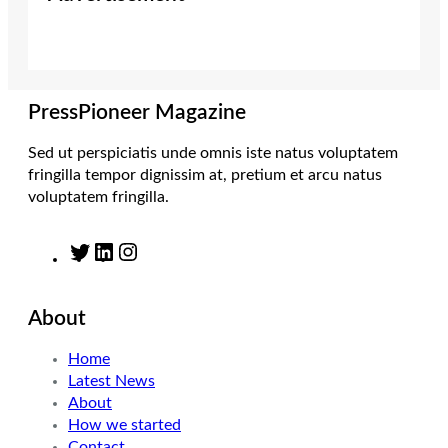
t
a
e
b
e
g
d
o
r
r
I
o
a
n
k
m
PressPioneer Magazine
Sed ut perspiciatis unde omnis iste natus voluptatem
fringilla tempor dignissim at, pretium et arcu natus
voluptatem fringilla.
T
L
I
w
i
n
i
n
s
About
t
k
t
t
e
a
Home
e
d
g
Latest News
r
I
r
About
n
a
How we started
m
Contact