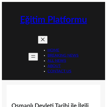
İçeriğe
geç
Eğitim Platformu
HOME
BREAKING NEWS
ALL NEWS
ABOUT
CONTACT US
Osmanlı Devleti Tarihi ile İlgili