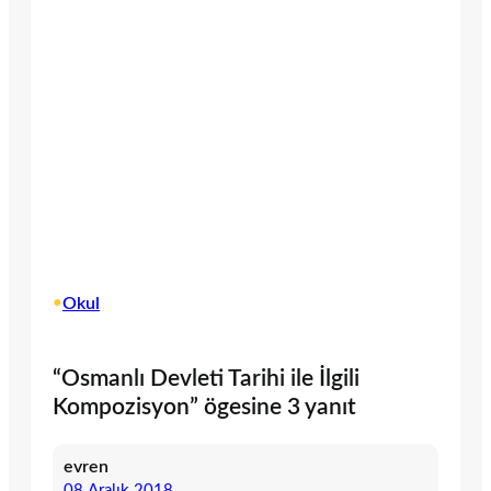
•
Okul
“Osmanlı Devleti Tarihi ile İlgili
Kompozisyon” ögesine 3 yanıt
evren
08 Aralık 2018