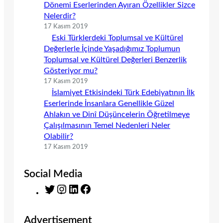
Dönemi Eserlerinden Ayıran Özellikler Sizce
Nelerdir?
17 Kasım 2019
Eski Türklerdeki Toplumsal ve Kültürel
Değerlerle İçinde Yaşadığımız Toplumun
Toplumsal ve Kültürel Değerleri Benzerlik
Gösteriyor mu?
17 Kasım 2019
İslamiyet Etkisindeki Türk Edebiyatının İlk
Eserlerinde İnsanlara Genellikle Güzel
Ahlakın ve Dinî Düşüncelerin Öğretilmeye
Çalışılmasının Temel Nedenleri Neler
Olabilir?
17 Kasım 2019
Social Media
T
I
L
F
w
n
i
a
i
s
n
c
Advertisement
t
t
k
e