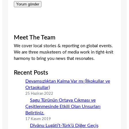
Meet The Team
We cover local stories & reporting on global events.
We are three musketeers of media work in tight-knit
harmony to bring you news that resonates.
Recent Posts
Devamsızlıktan Kalma Var mı (İlkokullar ve
Ortaokullar)
25 Haziran 2022
Sagu Türünün Ortaya Çıkması ve
Çeşitlenmesinde Etkili Olan Unsurları
Belirtiniz.
17 Kasım 2019
Dîvânu Lugâti’t-Türk’ü Diğer Geçiş