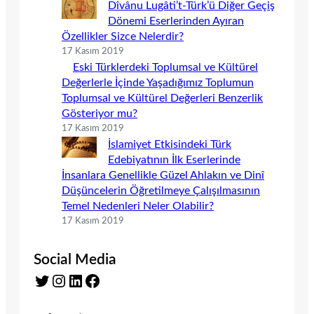
Dîvânu Lugâti’t-Türk’ü Diğer Geçiş
Dönemi Eserlerinden Ayıran
Özellikler Sizce Nelerdir?
17 Kasım 2019
Eski Türklerdeki Toplumsal ve Kültürel
Değerlerle İçinde Yaşadığımız Toplumun
Toplumsal ve Kültürel Değerleri Benzerlik
Gösteriyor mu?
17 Kasım 2019
İslamiyet Etkisindeki Türk
Edebiyatının İlk Eserlerinde
İnsanlara Genellikle Güzel Ahlakın ve Dinî
Düşüncelerin Öğretilmeye Çalışılmasının
Temel Nedenleri Neler Olabilir?
17 Kasım 2019
Social Media
Twitter
Instagram
LinkedIn
Facebook