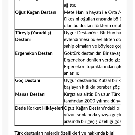
ağıttır.
Oğuz Kağan Destanı
Mete Han’ın hayatı ile Orta Asya’da s
ülkesini oğullan arasında bölüştürmes
olan bu destan Türklerin ortak destan
Türeyiş (Yaradılış)
Uygur Destanı’dır. Bir Hun ha­kanının 
Destanı
evlendirmesi bu evlilikten doğan ço
sahip olmaları ve böylece çoğaldıkları
Ergenekon Destanı
Göktürk destanıdır. Bir savaştan yen
Ergenekon denilen yerde gizlenip ço
Ergenekon topraklarından çıkmak içi
anlatılır.
Göç Destanı
Uygur destanıdır. Kutsal bir kayanın 
başlayan kıtlıkla beraber göç etmek zo
Manas Destanı
Kırgızlara aittir. En uzun Türk destan
tarafından 2000 yılında dünyaya tanıt
Dede Korkut Hikâye­leri
Oğuz Kağan Destanı’ndaki olaylar ayr
yüzyıl sonlarında yazıya geçirilmişti
arasında bir geçiş özelliği gösterir
Türk destanları nelerdir özellikleri ve hakkında bilgi