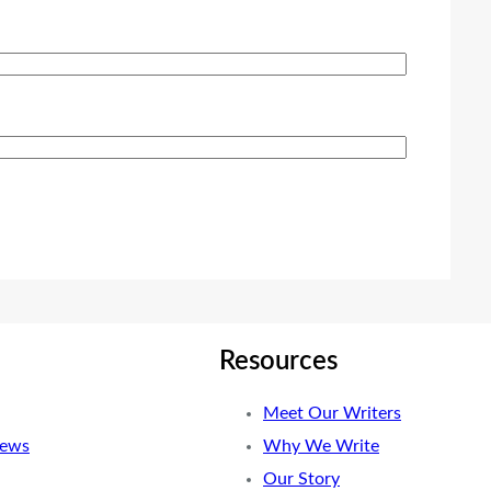
Resources
Meet Our Writers
News
Why We Write
Our Story