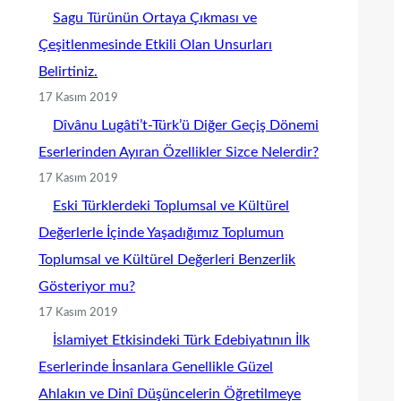
Sagu Türünün Ortaya Çıkması ve
Çeşitlenmesinde Etkili Olan Unsurları
Belirtiniz.
17 Kasım 2019
Dîvânu Lugâti’t-Türk’ü Diğer Geçiş Dönemi
Eserlerinden Ayıran Özellikler Sizce Nelerdir?
17 Kasım 2019
Eski Türklerdeki Toplumsal ve Kültürel
Değerlerle İçinde Yaşadığımız Toplumun
Toplumsal ve Kültürel Değerleri Benzerlik
Gösteriyor mu?
17 Kasım 2019
İslamiyet Etkisindeki Türk Edebiyatının İlk
Eserlerinde İnsanlara Genellikle Güzel
Ahlakın ve Dinî Düşüncelerin Öğretilmeye