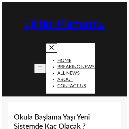
İçeriğe
geç
Eğitim Platformu
HOME
BREAKING NEWS
ALL NEWS
ABOUT
CONTACT US
Okula Başlama Yaşı Yeni
Sistemde Kaç Olacak ?