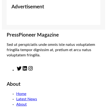
i
s
n
c
Advertisement
t
t
k
e
t
a
e
b
e
g
d
o
r
r
I
o
a
n
k
m
PressPioneer Magazine
Sed ut perspiciatis unde omnis iste natus voluptatem
fringilla tempor dignissim at, pretium et arcu natus
voluptatem fringilla.
T
L
I
w
i
n
i
n
s
About
t
k
t
t
e
a
Home
e
d
g
Latest News
r
I
r
About
n
a