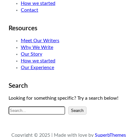
How we started
m
Contact
Resources
Meet Our Writers
Why We Write
Our Story
How we started
Our Experience
Search
Looking for something specific? Try a search below!
A
Search
r
a
Copyright © 2025 | Made with love by
SuperbThemes