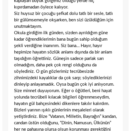
kaplayan büyük gölgeniz olduğu yerde hiç
kıpırdamadan öylece kalıyor.
Siz huysuz bir çocuğu şefkat dolu tatlı bir sesle, tatlı
bir gülümsemeyle okşarken, ben sizi üzüldüğüm için
unutmaktayım.
Okula girdiğim ilk günden, sizden ayrıldığım güne
kadar öğrendiklerimin bana bugün sahip olduğum
şekli verdiğine inanırım. Siz bana… Hayır, hayır
hepimize hayatın sözlük anlamı dışında da bir anlam
taşıdığım öğrettiniz. Güneşin sadece parlak sarı
olmadığım, daha pek çok rengi olduğunu da
söylediniz. O gün gözlerimiz tecrübesizde
zihnimizdeki kayalıklar da çok sarp; söylediklerinizi
dinleyip anlayamadık. Oysa bugün çok iyi anlıyorum.
Size minnet duyuyorum. Eğer o öğütleri, beni hayat
yolunda tecrübeli kılacak bilgileri öğrenmeseydim,
hayatın gül bahçesindeki dikenlere takılır kalırdım.
Bizleri yarının ışıklı günlerinin meşaleleri olarak
yetiştirdiniz. Bize “Vatanın, Milletin, Bayrağın” kandan,
candan üstün olduğunu, “Dinin, Namusun, Ülkünün”
her ne pahasına olursa olsun korunması gerektiğini