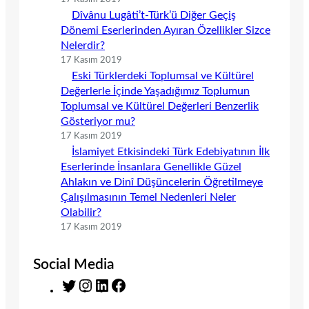
Dîvânu Lugâti’t-Türk’ü Diğer Geçiş
Dönemi Eserlerinden Ayıran Özellikler Sizce
Nelerdir?
17 Kasım 2019
Eski Türklerdeki Toplumsal ve Kültürel
Değerlerle İçinde Yaşadığımız Toplumun
Toplumsal ve Kültürel Değerleri Benzerlik
Gösteriyor mu?
17 Kasım 2019
İslamiyet Etkisindeki Türk Edebiyatının İlk
Eserlerinde İnsanlara Genellikle Güzel
Ahlakın ve Dinî Düşüncelerin Öğretilmeye
Çalışılmasının Temel Nedenleri Neler
Olabilir?
17 Kasım 2019
Social Media
T
I
L
F
w
n
i
a