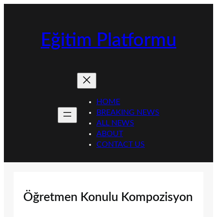
İçeriğe
geç
Eğitim Platformu
HOME
BREAKING NEWS
ALL NEWS
ABOUT
CONTACT US
Öğretmen Konulu Kompozisyon