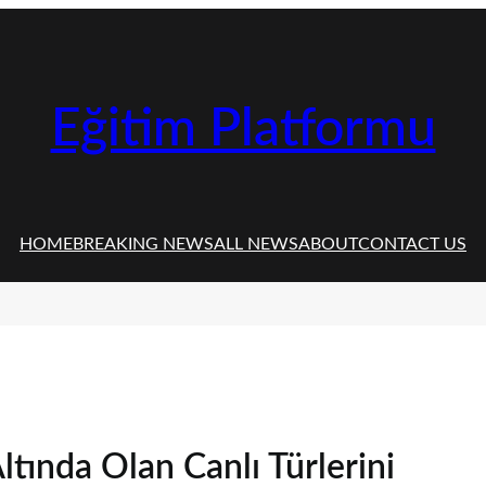
Eğitim Platformu
HOME
BREAKING NEWS
ALL NEWS
ABOUT
CONTACT US
ltında Olan Canlı Türlerini