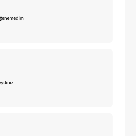
beğenemedim
eydiniz