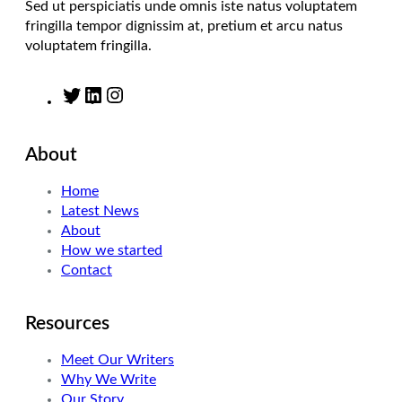
Sed ut perspiciatis unde omnis iste natus voluptatem
fringilla tempor dignissim at, pretium et arcu natus
voluptatem fringilla.
T
L
I
w
i
n
i
n
s
About
t
k
t
t
e
a
Home
e
d
g
Latest News
r
I
r
About
n
a
How we started
m
Contact
Resources
Meet Our Writers
Why We Write
Our Story