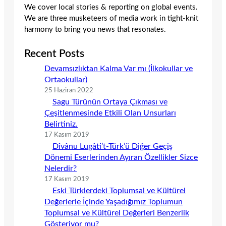
We cover local stories & reporting on global events.
We are three musketeers of media work in tight-knit
harmony to bring you news that resonates.
Recent Posts
Devamsızlıktan Kalma Var mı (İlkokullar ve
Ortaokullar)
25 Haziran 2022
Sagu Türünün Ortaya Çıkması ve
Çeşitlenmesinde Etkili Olan Unsurları
Belirtiniz.
17 Kasım 2019
Dîvânu Lugâti’t-Türk’ü Diğer Geçiş
Dönemi Eserlerinden Ayıran Özellikler Sizce
Nelerdir?
17 Kasım 2019
Eski Türklerdeki Toplumsal ve Kültürel
Değerlerle İçinde Yaşadığımız Toplumun
Toplumsal ve Kültürel Değerleri Benzerlik
Gösteriyor mu?