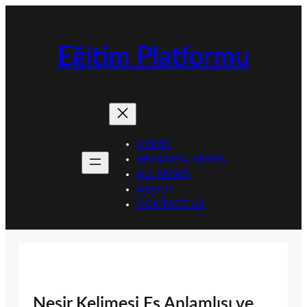
İçeriğe
geç
Eğitim Platformu
HOME
BREAKING NEWS
ALL NEWS
ABOUT
CONTACT US
Nesir Kelimesi Eş Anlamlısı ve