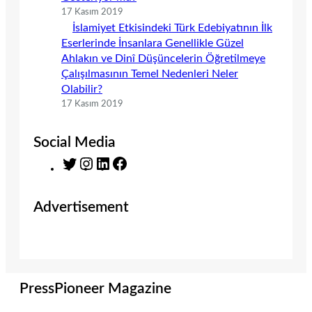
17 Kasım 2019
İslamiyet Etkisindeki Türk Edebiyatının İlk
Eserlerinde İnsanlara Genellikle Güzel
Ahlakın ve Dinî Düşüncelerin Öğretilmeye
Çalışılmasının Temel Nedenleri Neler
Olabilir?
17 Kasım 2019
Social Media
T
I
L
F
w
n
i
a
i
s
n
c
Advertisement
t
t
k
e
t
a
e
b
e
g
d
o
r
r
I
o
a
n
k
m
PressPioneer Magazine