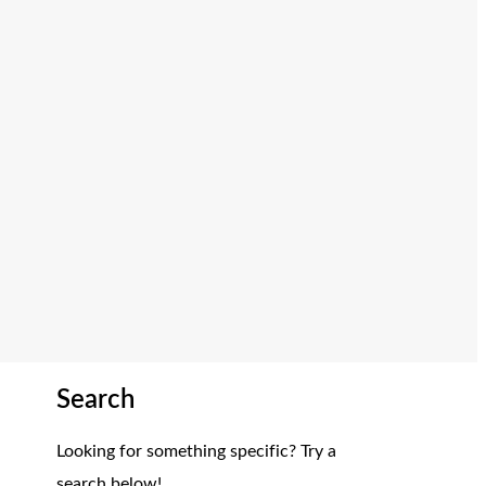
Search
Looking for something specific? Try a
search below!