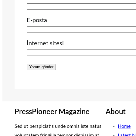
E-posta
İnternet sitesi
PressPioneer Magazine
About
Sed ut perspiciatis unde omnis iste natus
Home
voluptatem fringilla tempor dignissim at,
Latest 