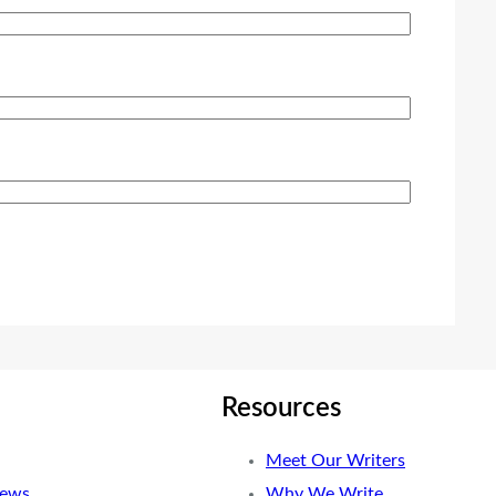
Resources
Meet Our Writers
News
Why We Write