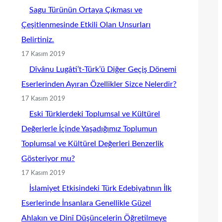
Sagu Türünün Ortaya Çıkması ve
Çeşitlenmesinde Etkili Olan Unsurları
Belirtiniz.
17 Kasım 2019
Dîvânu Lugâti’t-Türk’ü Diğer Geçiş Dönemi
Eserlerinden Ayıran Özellikler Sizce Nelerdir?
17 Kasım 2019
Eski Türklerdeki Toplumsal ve Kültürel
Değerlerle İçinde Yaşadığımız Toplumun
Toplumsal ve Kültürel Değerleri Benzerlik
Gösteriyor mu?
17 Kasım 2019
İslamiyet Etkisindeki Türk Edebiyatının İlk
Eserlerinde İnsanlara Genellikle Güzel
Ahlakın ve Dinî Düşüncelerin Öğretilmeye