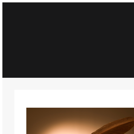
İçeriğe
geç