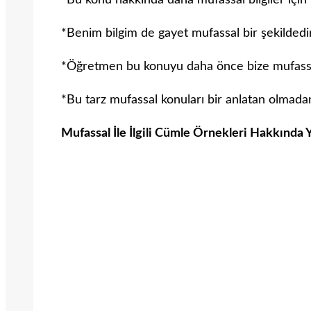
*Bu konu hakkında daha mufassal bilgiler için k
*Benim bilgim de gayet mufassal bir şekildedir
*Öğretmen bu konuyu daha önce bize mufassal 
*Bu tarz mufassal konuları bir anlatan olm
Mufassal İle İlgili Cümle Örnekleri Hakkında 