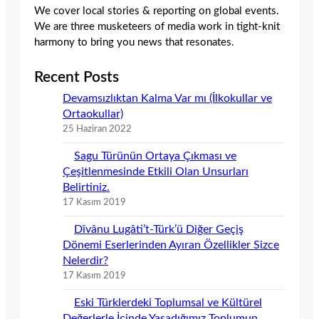
We cover local stories & reporting on global events.
We are three musketeers of media work in tight-knit
harmony to bring you news that resonates.
Recent Posts
Devamsızlıktan Kalma Var mı (İlkokullar ve
Ortaokullar)
25 Haziran 2022
Sagu Türünün Ortaya Çıkması ve
Çeşitlenmesinde Etkili Olan Unsurları
Belirtiniz.
17 Kasım 2019
Dîvânu Lugâti’t-Türk’ü Diğer Geçiş
Dönemi Eserlerinden Ayıran Özellikler Sizce
Nelerdir?
17 Kasım 2019
Eski Türklerdeki Toplumsal ve Kültürel
Değerlerle İçinde Yaşadığımız Toplumun