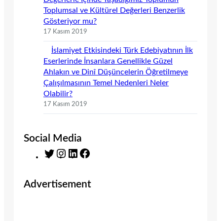
Toplumsal ve Kültürel Değerleri Benzerlik
Gösteriyor mu?
17 Kasım 2019
İslamiyet Etkisindeki Türk Edebiyatının İlk
Eserlerinde İnsanlara Genellikle Güzel
Ahlakın ve Dinî Düşüncelerin Öğretilmeye
Çalışılmasının Temel Nedenleri Neler
Olabilir?
17 Kasım 2019
Social Media
T
I
L
F
w
n
i
a
i
s
n
c
Advertisement
t
t
k
e
t
a
e
b
e
g
d
o
r
r
I
o