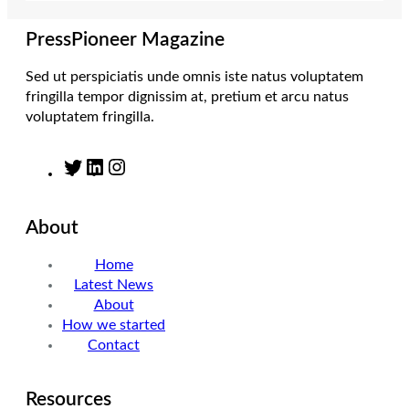
a
n
k
m
PressPioneer Magazine
Sed ut perspiciatis unde omnis iste natus voluptatem
fringilla tempor dignissim at, pretium et arcu natus
voluptatem fringilla.
T
L
I
w
i
n
i
n
s
About
t
k
t
t
e
a
Home
e
d
g
Latest News
r
I
r
About
n
a
How we started
m
Contact
Resources