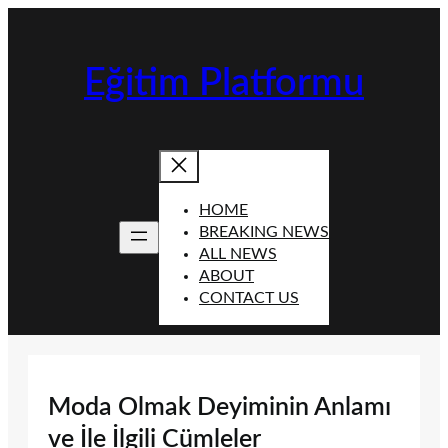
İçeriğe
geç
Eğitim Platformu
HOME
BREAKING NEWS
ALL NEWS
ABOUT
CONTACT US
Moda Olmak Deyiminin Anlamı
ve İle İlgili Cümleler