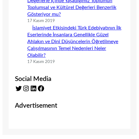
Değerlerle İçinde Yaşadığımız Toplumun
Toplumsal ve Kültürel Değerleri Benzerlik
Gösteriyor mu?
17 Kasım 2019
İslamiyet Etkisindeki Türk Edebiyatının İlk
Eserlerinde İnsanlara Genellikle Güzel
Ahlakın ve Dinî Düşüncelerin Öğretilmeye
Çalışılmasının Temel Nedenleri Neler
Olabilir?
17 Kasım 2019
Social Media
Twitter
Instagram
LinkedIn
Facebook
Advertisement