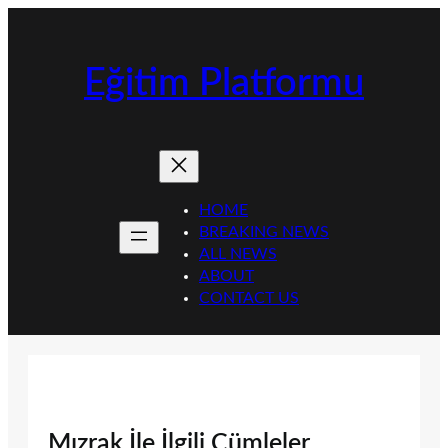
İçeriğe
geç
Eğitim Platformu
HOME
BREAKING NEWS
ALL NEWS
ABOUT
CONTACT US
Mızrak İle İlgili Cümleler