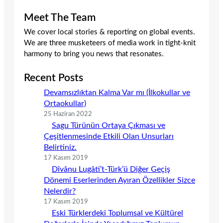
Meet The Team
We cover local stories & reporting on global events.
We are three musketeers of media work in tight-knit
harmony to bring you news that resonates.
Recent Posts
Devamsızlıktan Kalma Var mı (İlkokullar ve
Ortaokullar)
25 Haziran 2022
Sagu Türünün Ortaya Çıkması ve
Çeşitlenmesinde Etkili Olan Unsurları
Belirtiniz.
17 Kasım 2019
Dîvânu Lugâti’t-Türk’ü Diğer Geçiş
Dönemi Eserlerinden Ayıran Özellikler Sizce
Nelerdir?
17 Kasım 2019
Eski Türklerdeki Toplumsal ve Kültürel