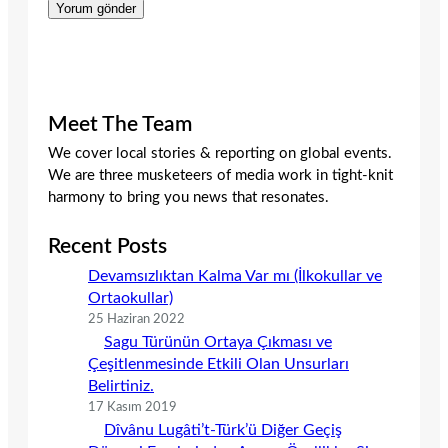
Meet The Team
We cover local stories & reporting on global events.
We are three musketeers of media work in tight-knit
harmony to bring you news that resonates.
Recent Posts
Devamsızlıktan Kalma Var mı (İlkokullar ve
Ortaokullar)
25 Haziran 2022
Sagu Türünün Ortaya Çıkması ve
Çeşitlenmesinde Etkili Olan Unsurları
Belirtiniz.
17 Kasım 2019
Dîvânu Lugâti’t-Türk’ü Diğer Geçiş