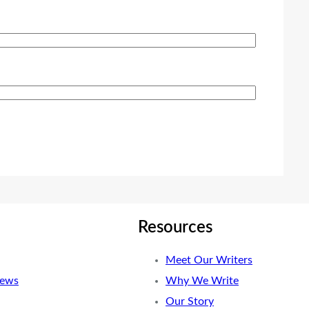
Resources
Meet Our Writers
News
Why We Write
Our Story