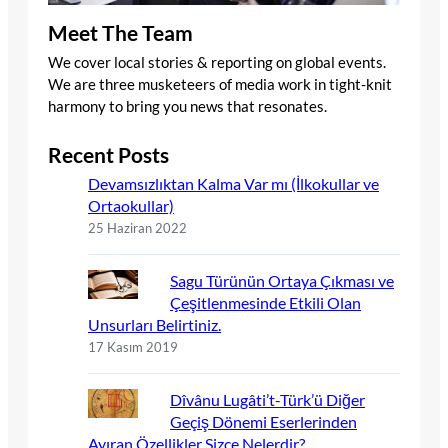
Meet The Team
We cover local stories & reporting on global events.
We are three musketeers of media work in tight-knit
harmony to bring you news that resonates.
Recent Posts
Devamsızlıktan Kalma Var mı (İlkokullar ve
Ortaokullar)
25 Haziran 2022
Sagu Türünün Ortaya Çıkması ve
Çeşitlenmesinde Etkili Olan
Unsurları Belirtiniz.
17 Kasım 2019
Dîvânu Lugâti’t-Türk’ü Diğer
Geçiş Dönemi Eserlerinden
Ayıran Özellikler Sizce Nelerdir?