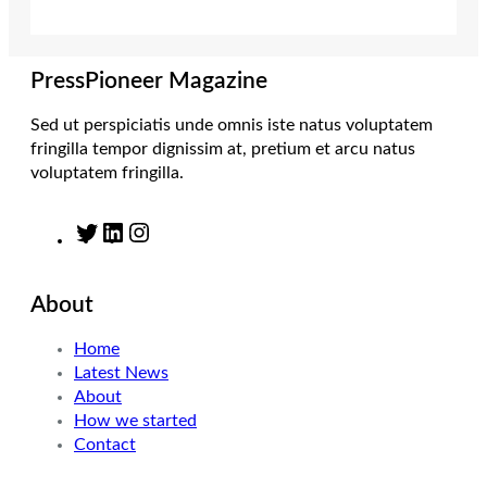
e
g
d
o
r
r
I
o
a
n
k
m
PressPioneer Magazine
Sed ut perspiciatis unde omnis iste natus voluptatem
fringilla tempor dignissim at, pretium et arcu natus
voluptatem fringilla.
T
L
I
w
i
n
i
n
s
About
t
k
t
t
e
a
Home
e
d
g
Latest News
r
I
r
About
n
a
How we started
m
Contact