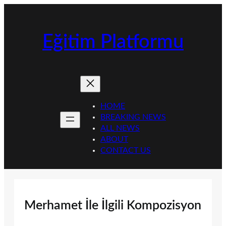
İçeriğe
geç
Eğitim Platformu
HOME
BREAKING NEWS
ALL NEWS
ABOUT
CONTACT US
Merhamet İle İlgili Kompozisyon