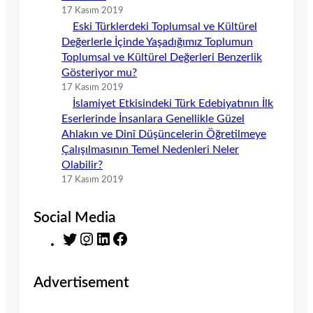
17 Kasım 2019
Eski Türklerdeki Toplumsal ve Kültürel
Değerlerle İçinde Yaşadığımız Toplumun
Toplumsal ve Kültürel Değerleri Benzerlik
Gösteriyor mu?
17 Kasım 2019
İslamiyet Etkisindeki Türk Edebiyatının İlk
Eserlerinde İnsanlara Genellikle Güzel
Ahlakın ve Dinî Düşüncelerin Öğretilmeye
Çalışılmasının Temel Nedenleri Neler
Olabilir?
17 Kasım 2019
Social Media
T
I
L
F
w
n
i
a
i
s
n
c
Advertisement
t
t
k
e
t
a
e
b