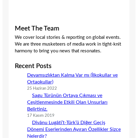
Meet The Team
We cover local stories & reporting on global events.
We are three musketeers of media work in tight-knit
harmony to bring you news that resonates.
Recent Posts
Devamsızlıktan Kalma Var mı (İlkokullar ve
Ortaokullar)
25 Haziran 2022
Sagu Türünün Ortaya Çıkması ve
Çeşitlenmesinde Etkili Olan Unsurları
Belirtiniz.
17 Kasım 2019
Dîvânu Lugâti’t-Türk’ü Diğer Geçiş
Dönemi Eserlerinden Ayıran Özellikler Sizce
Nelerdir?