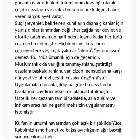
günâhta ısrar edenleri, tutumlarının karşılığı olarak
çeşitli cezaların ve acıklı bir sorun beklediğini haber
veren birçok ayet vardır.
Suç işleyenler, belirlenen kuralların dışına çıkanlar için
yalnız dinler tarafından değil, her çağda her devlet ve
otorite tarafından en hafifinden, idama kadar her türlü
ceza tertip edilmiştir. Hiçbir nizam, kurallarını
çiğneyenlere yeşil ışık yakmaz “aferin”, “iyi etmişsin”
demez. Bu, Müslümanlık için de geçerlidir.
Müslümanlık da varlığını tanımayanlara, getirdiği
esaslara başkaldıranlara, yan çizen mensuplarına karşı
dünyevi ve uhrevi çeşitli cezalar öngörmüştür.
Uygulamalardan anlaşıldığına göre bu cezalardan
bazılarının caydırıcı etkisi ön planda tutulmuştur.
Üstelik her cezanın tam bir adaletle, asla zulüm ve
intikam aracı haline getirilmeksizin uygulanmasını
istemiştir.
Kur’an’ın umumi havasından çok açık bir şekilde Yüce
Rabbimizin merhamet ve bağışlayıcılığının ağır bastığı
sonucu çıkmaktadır.