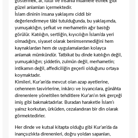
göstermek, af, lütuf ve ihsanla muamele etmek gibi
güzel anlamları içermektedir.
İslam dininin insana yaklaşımı ciddi bir
değerlendirmeye tâbi tutulduğunda, bu yaklaşımda,
yumuşaklığın, şefkat ve merhametin ağır bastığı
görülür. Katılığın, sertliğin, kıyıcılığın İslam’da yeri
olmadığını, siyaset olarak benimsenmediğini hem
kaynaklardan hem de uygulamalardan kolayca
anlamak mümkündür. Tatbikat bu dinde katılığın değil,
yumuşaklığın; şiddetin, zulmün değil, merhametin;
intikamın değil, affediciliğin geçerli olduğunu ortaya
koymaktadır.
Kimileri, Kur’an’da mevcut olan azap ayetlerine,
cehennem tasvirlerine, inkârcı ve isyancılara, günâhta
direnenlere yöneltilen tehditlere Kur’an’ın tek gerçeği
imiş gibi bakmaktadırlar. Buradan haraketle İslam’ı
yalnız korkutan, ürküden, cezalandıran bir din olarak
görmektedirler.
Her dinde ve kutsal kitapta olduğu gibi Kur’an’da da
inançsızlıkta direnenleri, doğru yoldan sapanları,