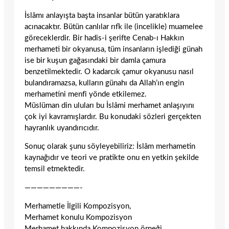
İslâmı anlayışta başta insanlar bütün yaratıklara
acınacaktır. Bütün canlılar rıfk ile (incelikle) muamelee
göreceklerdir. Bir hadis-i şerifte Cenab-ı Hakkın
merhameti bir okyanusa, tüm insanların işlediği günah
ise bir kuşun gağasındaki bir damla çamura
benzetilmektedir. O kadarcık çamur okyanusu nasıl
bulandıramazsa, kulların günahı da Allah’ın engin
merhametini menfi yönde etkilemez.
Müslüman din uluları bu İslâmi merhamet anlaşıyını
çok iyi kavramışlardır. Bu konudaki sözleri gerçekten
hayranlık uyandırıcıdır.
Sonuç olarak şunu söyleyebiliriz: İslâm merhametin
kaynağıdır ve teori ve pratikte onu en yetkin şekilde
temsil etmektedir.
—————————-
Merhametle İlgili Kompozisyon,
Merhamet konulu Kompozisyon
Merhamet hakkında Kompozisyon örneği