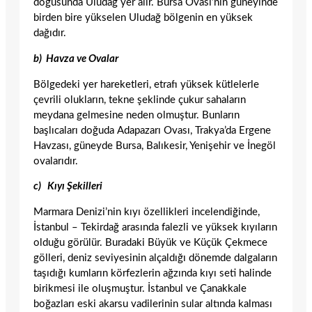
do­ğusunda Uludağ yer alır. Bursa Ovası’nın güneyinde
bir­den bire yükselen Uludağ bölgenin en yüksek
dağıdır.
b) Havza ve Ovalar
Bölgedeki yer hareketleri, etrafı yüksek kütlelerle
çevri­li olukların, tekne şeklinde çukur sahaların
meydana gelmesine neden olmuştur. Bunların
başlıcaları doğuda Adapazarı Ovası, Trakya’da Ergene
Havzası, güneyde Bursa, Balıkesir, Yenişehir ve İnegöl
ovalarıdır.
c) Kıyı Şekilleri
Marmara Denizi’nin kıyı özellikleri incelendiğinde,
İstan­bul – Tekirdağ arasında falezli ve yüksek kıyıların
oldu­ğu görülür. Buradaki Büyük ve Küçük Çekmece
gölleri, deniz seviyesinin alçaldığı dönemde dalgaların
taşıdığı kumların körfezlerin ağzında kıyı seti halinde
birikmesi ile oluşmuştur. İstanbul ve Çanakkale
boğazları eski akarsu vadilerinin sular altında kalması