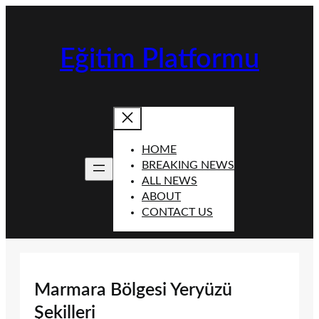
İçeriğe
geç
Eğitim Platformu
HOME
BREAKING NEWS
ALL NEWS
ABOUT
CONTACT US
Marmara Bölgesi Yeryüzü
Şekilleri