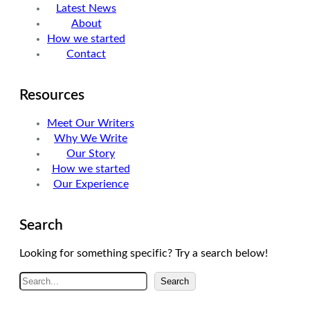
Latest News
r
I
r
About
n
a
How we started
m
Contact
Resources
Meet Our Writers
Why We Write
Our Story
How we started
Our Experience
Search
Looking for something specific? Try a search below!
A
Search
r
a