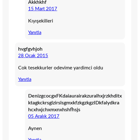
Akkhkhf
15 Mart 2017
Kıyışekilleri
Yanıtla
hvgfgvhjoh
28 Ocak 2015
Cok tesekkurler odevime yardimci oldu
Yanıtla
DenizgcocgxFKdaiaurairakzuralhxjrzkhditx
ktagkckrsglzirslsgmxkfzkgzkgzIDkfalydkra
hcxhxjchxmxnxhshfhsjs
05 Aralık 2017
Aynen