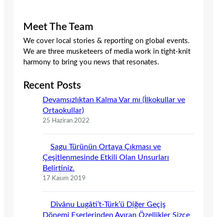
Meet The Team
We cover local stories & reporting on global events.
We are three musketeers of media work in tight-knit
harmony to bring you news that resonates.
Recent Posts
Devamsızlıktan Kalma Var mı (İlkokullar ve
Ortaokullar)
25 Haziran 2022
Sagu Türünün Ortaya Çıkması ve
Çeşitlenmesinde Etkili Olan Unsurları
Belirtiniz.
17 Kasım 2019
Dîvânu Lugâti’t-Türk’ü Diğer Geçiş
Dönemi Eserlerinden Ayıran Özellikler Sizce