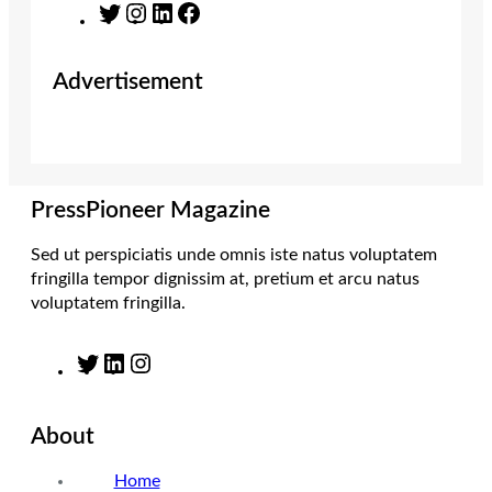
T
I
L
F
w
n
i
a
i
s
n
c
Advertisement
t
t
k
e
t
a
e
b
e
g
d
o
r
r
I
o
a
n
k
m
PressPioneer Magazine
Sed ut perspiciatis unde omnis iste natus voluptatem
fringilla tempor dignissim at, pretium et arcu natus
voluptatem fringilla.
T
L
I
w
i
n
i
n
s
About
t
k
t
t
e
a
Home
e
d
g