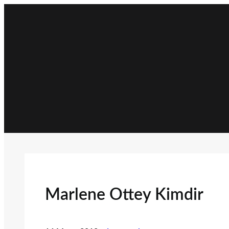
İçeriğe
geç
Marlene Ottey Kimdir