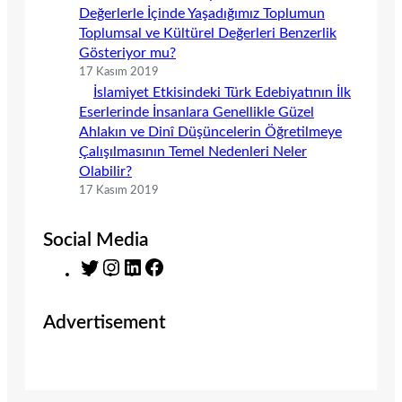
Değerlerle İçinde Yaşadığımız Toplumun
Toplumsal ve Kültürel Değerleri Benzerlik
Gösteriyor mu?
17 Kasım 2019
İslamiyet Etkisindeki Türk Edebiyatının İlk
Eserlerinde İnsanlara Genellikle Güzel
Ahlakın ve Dinî Düşüncelerin Öğretilmeye
Çalışılmasının Temel Nedenleri Neler
Olabilir?
17 Kasım 2019
Social Media
T
I
L
F
w
n
i
a
i
s
n
c
Advertisement
t
t
k
e
t
a
e
b
e
g
d
o
r
r
I
o