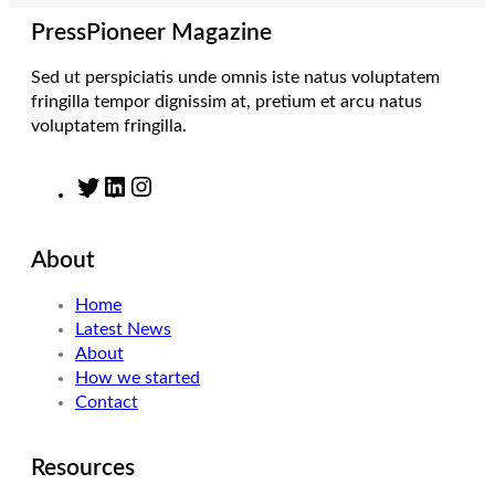
a
n
k
m
PressPioneer Magazine
Sed ut perspiciatis unde omnis iste natus voluptatem
fringilla tempor dignissim at, pretium et arcu natus
voluptatem fringilla.
T
L
I
w
i
n
i
n
s
About
t
k
t
t
e
a
Home
e
d
g
Latest News
r
I
r
About
n
a
How we started
m
Contact
Resources