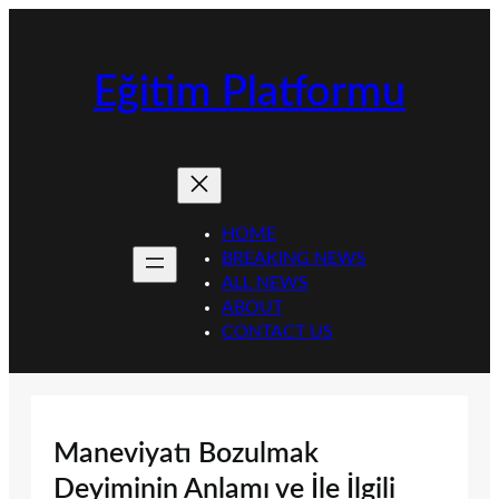
İçeriğe
geç
Eğitim Platformu
HOME
BREAKING NEWS
ALL NEWS
ABOUT
CONTACT US
Maneviyatı Bozulmak
Deyiminin Anlamı ve İle İlgili