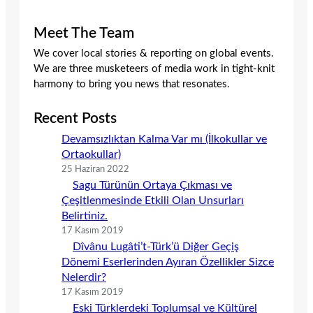
Meet The Team
We cover local stories & reporting on global events.
We are three musketeers of media work in tight-knit
harmony to bring you news that resonates.
Recent Posts
Devamsızlıktan Kalma Var mı (İlkokullar ve
Ortaokullar)
25 Haziran 2022
Sagu Türünün Ortaya Çıkması ve
Çeşitlenmesinde Etkili Olan Unsurları
Belirtiniz.
17 Kasım 2019
Dîvânu Lugâti’t-Türk’ü Diğer Geçiş
Dönemi Eserlerinden Ayıran Özellikler Sizce
Nelerdir?
17 Kasım 2019
Eski Türklerdeki Toplumsal ve Kültürel