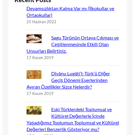
Devamsızlıktan Kalma Var mı (İlkokullar ve
Ortaokullar)
25 Haziran 2022
Sagu Türünün Ortaya Çıkması ve
Çeşitlenmesinde Etkili Olan
Unsurları Belirtiniz.
17 Kasım 2019
Dîvânu Lugâti’t-Türk’ü Diğer
Geçiş Dönemi Eserlerinden
Ayıran Özellikler Sizce Nelerdir?
17 Kasım 2019
Eski Türklerdeki Toplumsal ve
Kültürel Değerlerle İçinde
Yaşadığımız Toplumun Toplumsal ve Kültürel
Değerleri Benzerlik Gösteriyor mu?