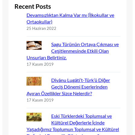
Recent Posts
Devamsızlıktan Kalma Var mı (İlkokullar ve
Ortaokullar)
25 Haziran 2022
Sagu Türünün Ortaya Çıkması ve
Çeşitlenmesinde Etkili Olan
Unsurları Belirtiniz.
17 Kasım 2019
Dîvânu Lugâti’t-Türk’ü Diğer
Geçiş Dönemi Eserlerinden
Ayıran Özellikler Sizce Nelerdir?
17 Kasım 2019
Eski Türklerdeki Toplumsal ve
Kültürel Değerlerle İçinde
Yaşadığımız Toplumun Toplumsal ve Kültürel