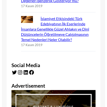
Değerleri Benzerlik Gösteriyor mu?
17 Kasım 2019
İslamiyet Etkisindeki Türk
Edebiyatının İlk Eserlerinde
İnsanlara Genellikle Güzel Ahlakın ve Dinî
Düşüncelerin Öğretilmeye Çalışılmasının
Temel Nedenleri Neler Olabilir?
17 Kasım 2019
Social Media
Twitter
Instagram
LinkedIn
Facebook
Advertisement