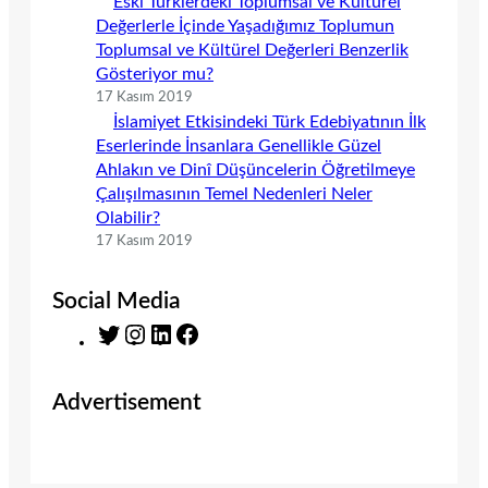
Eski Türklerdeki Toplumsal ve Kültürel
Değerlerle İçinde Yaşadığımız Toplumun
Toplumsal ve Kültürel Değerleri Benzerlik
Gösteriyor mu?
17 Kasım 2019
İslamiyet Etkisindeki Türk Edebiyatının İlk
Eserlerinde İnsanlara Genellikle Güzel
Ahlakın ve Dinî Düşüncelerin Öğretilmeye
Çalışılmasının Temel Nedenleri Neler
Olabilir?
17 Kasım 2019
Social Media
T
I
L
F
w
n
i
a
i
s
n
c
Advertisement
t
t
k
e
t
a
e
b
e
g
d
o
r
r
I
o