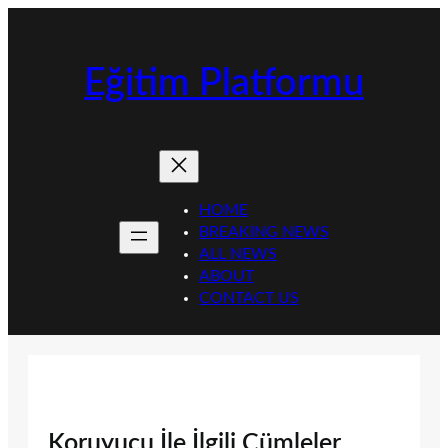
İçeriğe
geç
Eğitim Platformu
HOME
BREAKING NEWS
ALL NEWS
ABOUT
CONTACT US
Koruyucu İle İlgili Cümleler