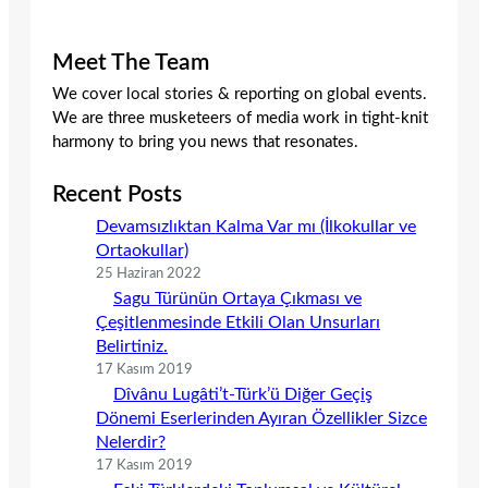
Meet The Team
We cover local stories & reporting on global events.
We are three musketeers of media work in tight-knit
harmony to bring you news that resonates.
Recent Posts
Devamsızlıktan Kalma Var mı (İlkokullar ve
Ortaokullar)
25 Haziran 2022
Sagu Türünün Ortaya Çıkması ve
Çeşitlenmesinde Etkili Olan Unsurları
Belirtiniz.
17 Kasım 2019
Dîvânu Lugâti’t-Türk’ü Diğer Geçiş
Dönemi Eserlerinden Ayıran Özellikler Sizce
Nelerdir?
17 Kasım 2019