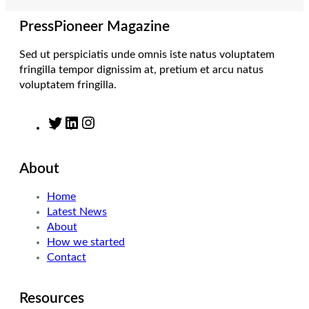
a
n
k
m
PressPioneer Magazine
Sed ut perspiciatis unde omnis iste natus voluptatem
fringilla tempor dignissim at, pretium et arcu natus
voluptatem fringilla.
T
L
I
w
i
n
i
n
s
About
t
k
t
t
e
a
Home
e
d
g
Latest News
r
I
r
About
n
a
How we started
m
Contact
Resources