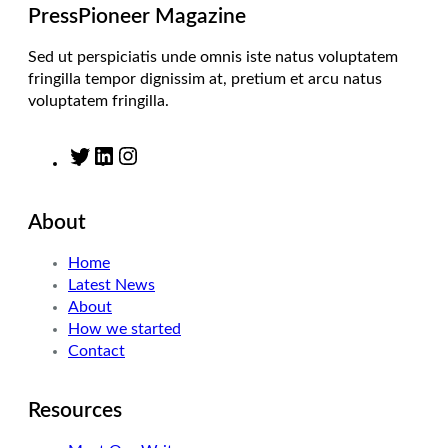
m
PressPioneer Magazine
Sed ut perspiciatis unde omnis iste natus voluptatem
fringilla tempor dignissim at, pretium et arcu natus
voluptatem fringilla.
T
L
I
w
i
n
i
n
s
About
t
k
t
t
e
a
Home
e
d
g
Latest News
r
I
r
About
n
a
How we started
m
Contact
Resources