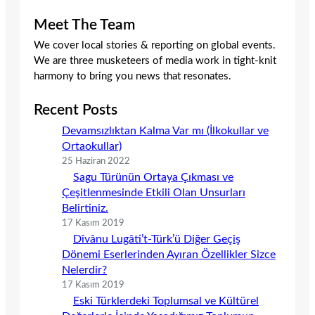
Meet The Team
We cover local stories & reporting on global events.
We are three musketeers of media work in tight-knit
harmony to bring you news that resonates.
Recent Posts
Devamsızlıktan Kalma Var mı (İlkokullar ve
Ortaokullar)
25 Haziran 2022
Sagu Türünün Ortaya Çıkması ve
Çeşitlenmesinde Etkili Olan Unsurları
Belirtiniz.
17 Kasım 2019
Dîvânu Lugâti’t-Türk’ü Diğer Geçiş
Dönemi Eserlerinden Ayıran Özellikler Sizce
Nelerdir?
17 Kasım 2019
Eski Türklerdeki Toplumsal ve Kültürel