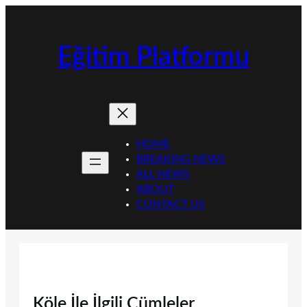
İçeriğe
geç
Eğitim Platformu
HOME
BREAKING NEWS
ALL NEWS
ABOUT
CONTACT US
Köle İle İlgili Cümleler