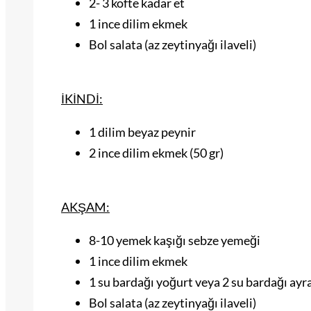
2- 3 köfte kadar et
1 ince dilim ekmek
Bol salata (az zeytinyağı ilaveli)
İKİNDİ:
1 dilim beyaz peynir
2 ince dilim ekmek (50 gr)
AKŞAM:
8-10 yemek kaşığı sebze yemeği
1 ince dilim ekmek
1 su bardağı yoğurt veya 2 su bardağı ayr
Bol salata (az zeytinyağı ilaveli)