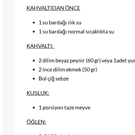
KAHVALTIDAN ÖNCE
1 su bardağı ılık su
1 su bardağı normal sıcaklıkta su
KAHVALTI:
2 dilim beyaz peynir (60 gr) veya 1adet y
2 ince dilim ekmek (50 gr)
Bol çiğ sebze
KUŞLUK:
1 porsiyon taze meyve
ÖĞLEN: