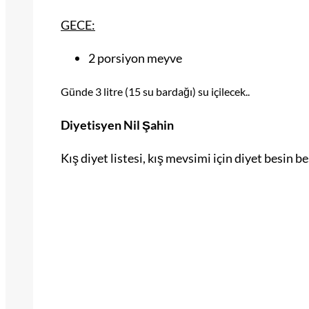
GECE:
2 porsiyon meyve
Günde 3 litre (15 su bardağı) su içilecek..
Diyetisyen Nil Şahin
Kış diyet listesi, kış mevsimi için diyet besin b