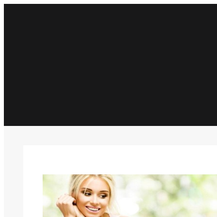
İçeriğe
geç