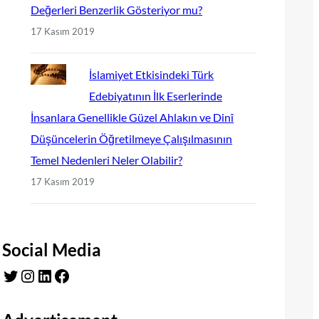
Değerleri Benzerlik Gösteriyor mu?
17 Kasım 2019
İslamiyet Etkisindeki Türk
Edebiyatının İlk Eserlerinde
İnsanlara Genellikle Güzel Ahlakın ve Dinî
Düşüncelerin Öğretilmeye Çalışılmasının
Temel Nedenleri Neler Olabilir?
17 Kasım 2019
Social Media
Twitter
Instagram
LinkedIn
Facebook