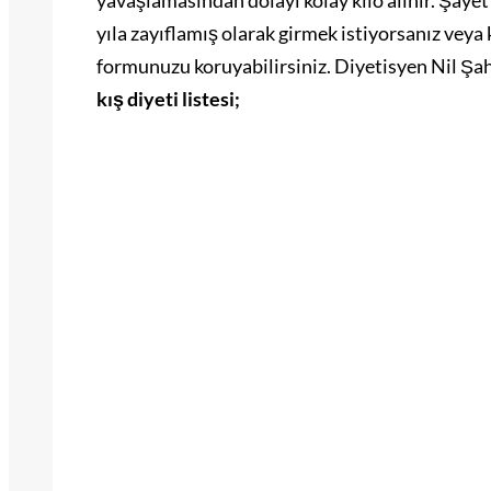
yavaşlamasından dolayı kolay kilo alınır. Şayet
yıla zayıflamış olarak girmek istiyorsanız veya k
formunuzu koruyabilirsiniz. Diyetisyen Nil Şah
kış diyeti listesi;