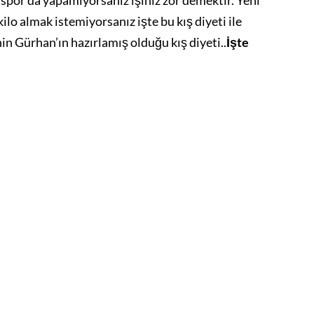
 spor da yapamıyorsanız işiniz zor demektir. Yeni
ilo almak istemiyorsanız işte bu kış diyeti ile
in Gürhan’ın hazırlamış olduğu kış diyeti..
İşte