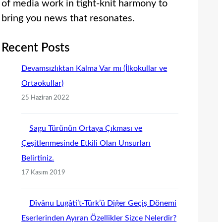
of media work in tight-knit harmony to
bring you news that resonates.
Recent Posts
Devamsızlıktan Kalma Var mı (İlkokullar ve
Ortaokullar)
25 Haziran 2022
Sagu Türünün Ortaya Çıkması ve
Çeşitlenmesinde Etkili Olan Unsurları
Belirtiniz.
17 Kasım 2019
Dîvânu Lugâti’t-Türk’ü Diğer Geçiş Dönemi
Eserlerinden Ayıran Özellikler Sizce Nelerdir?