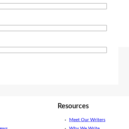
Resources
Meet Our Writers
News
Why We Write