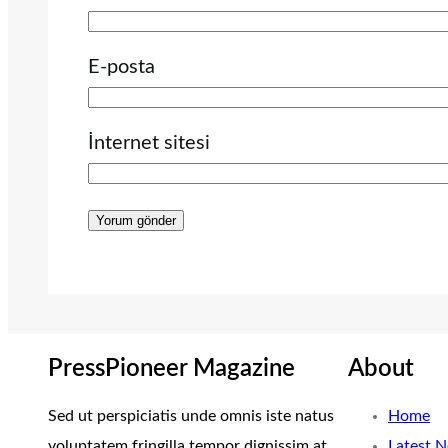
E-posta
İnternet sitesi
PressPioneer Magazine
About
Sed ut perspiciatis unde omnis iste natus
Home
voluptatem fringilla tempor dignissim at,
Latest 