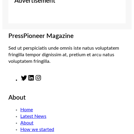
Advertisement
t
t
k
e
t
a
e
b
e
g
d
o
r
r
I
o
a
n
k
m
PressPioneer Magazine
Sed ut perspiciatis unde omnis iste natus voluptatem
fringilla tempor dignissim at, pretium et arcu natus
voluptatem fringilla.
T
L
I
w
i
n
i
n
s
About
t
k
t
t
e
a
Home
e
d
g
Latest News
r
I
r
About
n
a
How we started
m