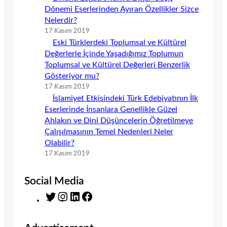
Dönemi Eserlerinden Ayıran Özellikler Sizce
Nelerdir?
17 Kasım 2019
Eski Türklerdeki Toplumsal ve Kültürel
Değerlerle İçinde Yaşadığımız Toplumun
Toplumsal ve Kültürel Değerleri Benzerlik
Gösteriyor mu?
17 Kasım 2019
İslamiyet Etkisindeki Türk Edebiyatının İlk
Eserlerinde İnsanlara Genellikle Güzel
Ahlakın ve Dinî Düşüncelerin Öğretilmeye
Çalışılmasının Temel Nedenleri Neler
Olabilir?
17 Kasım 2019
Social Media
T
I
L
F
w
n
i
a
i
s
n
c