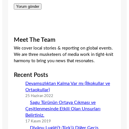
Meet The Team
We cover local stories & reporting on global events.
We are three musketeers of media work in tight-knit
harmony to bring you news that resonates.
Recent Posts
Devamsızlıktan Kalma Var mı (İlkokullar ve
Ortaokullar)
25 Haziran 2022
Sagu Türünün Ortaya Çıkması ve
Çeşitlenmesinde Etkili Olan Unsurları
Belirtiniz.
17 Kasım 2019
Dîvânu Lugâti’t-Türk’ü Diğer Geçiş