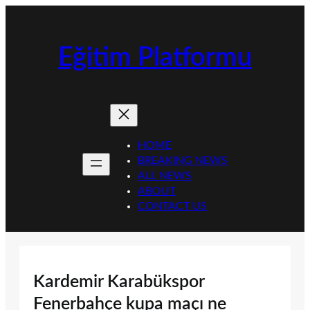
İçeriğe
geç
Eğitim Platformu
HOME
BREAKING NEWS
ALL NEWS
ABOUT
CONTACT US
Kardemir Karabükspor
Fenerbahçe kupa maçı ne