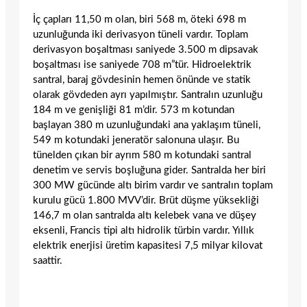
İç çapları 11,50 m olan, biri 568 m, öteki 698 m
uzunluğunda iki derivasyon tüneli vardır. Toplam
derivasyon boşaltması sani­yede 3.500 m dipsavak
boşaltması ise saniyede 708 m”tür. Hidroelektrik
santral, baraj gövdesinin hemen önünde ve statik
olarak gövdeden ayrı yapılmıştır. Santralın uzunluğu
184 m ve genişliği 81 m’dir. 573 m kotundan
başlayan 380 m uzunluğundaki ana yakla­şım tüneli,
549 m kotundaki jeneratör salonuna ulaşır. Bu
tünelden çıkan bir ayrım 580 m kotundaki santral
denetim ve servis boşluğuna gider. Santralda her biri
300 MW gücünde altı birim vardır ve santralın toplam
kurulu gücü 1.800 MVV’dir. Brüt düşme yüksekliği
146,7 m olan san­tralda altı kelebek vana ve düşey
eksenli, Francis tipi altı hidrolik türbin vardır. Yıllık
elektrik enerjisi üretim kapasitesi 7,5 milyar kilovat
saattir.