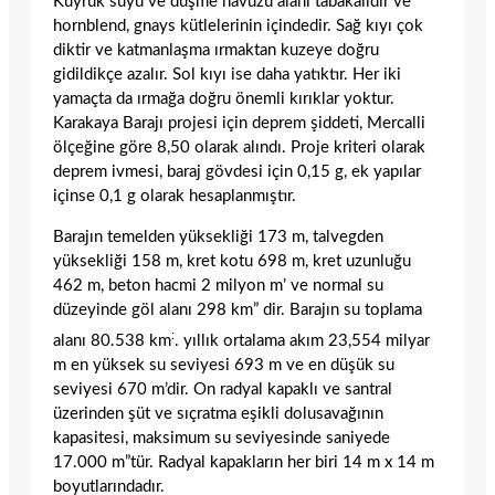
Kuyruk suyu ve düşme havuzu alanı tabakalıdır ve
horn­blend, gnays kütlelerinin içindedir. Sağ kıyı çok
diktir ve katmanlaşma ırmaktan kuzeye doğru
gidildikçe azalır. Sol kıyı ise daha yatıktır. Her iki
yamaçta da ırmağa doğru önemli kırıklar yoktur.
Karakaya Barajı projesi için deprem şiddeti, Mercalli
ölçeği­ne göre 8,50 olarak alındı. Proje kriteri olarak
deprem ivmesi, baraj gövdesi için 0,15 g, ek yapılar
içinse 0,1 g olarak hesaplanmıştır.
Barajın temelden yüksekliği 173 m, talveg­den
yüksekliği 158 m, kret kotu 698 m, kret uzunluğu
462 m, beton hacmi 2 milyon m’ ve normal su
düzeyinde göl alanı 298 km” dir. Barajın su toplama
:
alanı 80.538 km
. yıllık ortalama akım 23,554 milyar
m en yüksek su seviyesi 693 m ve en düşük su
seviyesi 670 m’dir. On radyal kapaklı ve santral
üzerinden şüt ve sıçratma eşikli dolusavağının
kapasitesi, maksimum su se­viyesinde saniyede
17.000 m”tür. Radyal kapakların her biri 14 m x 14 m
boyutlarındadır.