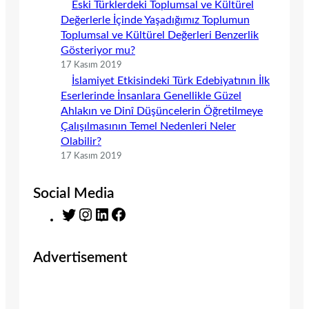
Eski Türklerdeki Toplumsal ve Kültürel
Değerlerle İçinde Yaşadığımız Toplumun
Toplumsal ve Kültürel Değerleri Benzerlik
Gösteriyor mu?
17 Kasım 2019
İslamiyet Etkisindeki Türk Edebiyatının İlk
Eserlerinde İnsanlara Genellikle Güzel
Ahlakın ve Dinî Düşüncelerin Öğretilmeye
Çalışılmasının Temel Nedenleri Neler
Olabilir?
17 Kasım 2019
Social Media
T
I
L
F
w
n
i
a
i
s
n
c
Advertisement
t
t
k
e
t
a
e
b
e
g
d
o
r
r
I
o