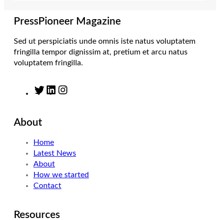
a
n
k
m
PressPioneer Magazine
Sed ut perspiciatis unde omnis iste natus voluptatem
fringilla tempor dignissim at, pretium et arcu natus
voluptatem fringilla.
T
L
I
w
i
n
i
n
s
About
t
k
t
t
e
a
Home
e
d
g
Latest News
r
I
r
About
n
a
How we started
m
Contact
Resources