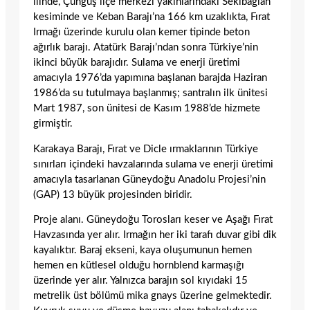
ilinde, Çüngüş ilçe merke­zi yakınlarındaki Sekibağlan
kesiminde ve Keban Barajı’na 166 km uzaklıkta, Fırat
Irmağı üzerinde kurulu olan kemer tipinde beton
ağırlık barajı. Atatürk Barajı’ndan sonra Türkiye’nin
ikinci büyük barajıdır. Sulama ve enerji üretimi
amacıyla 1976’da yapımına başlanan barajda Haziran
1986’da su tutulmaya başlanmış; santralın ilk ünitesi
Mart 1987, son ünitesi de Kasım 1988’de hizmete
girmiştir.
Karakaya Barajı, Fırat ve Dicle ırmakları­nın Türkiye
sınırları içindeki havzalarında sulama ve enerji üretimi
amacıyla tasarla­nan Güneydoğu Anadolu Projesi’nin
(GAP) 13 büyük projesinden biridir.
Proje alanı. Güneydoğu Torosları keser ve Aşağı Fırat
Havzasında yer alır. Ir­mağın her iki tarafı duvar gibi dik
kaya­lıktır. Baraj ekseni, kaya oluşumunun he­men
hemen en kütlesel olduğu hornblend karmaşığı
üzerinde yer alır. Yalnızca bara­jın sol kıyıdaki 15
metrelik üst bölümü mika gnays üzerine gelmektedir.