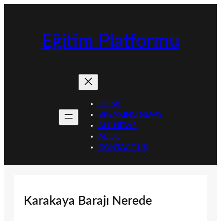
İçeriğe
geç
Eğitim Platformu
HOME
BREAKING NEWS
ALL NEWS
ABOUT
CONTACT US
Karakaya Barajı Nerede