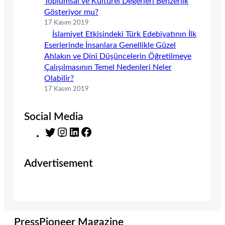
Toplumsal ve Kültürel Değerleri Benzerlik
Gösteriyor mu?
17 Kasım 2019
İslamiyet Etkisindeki Türk Edebiyatının İlk
Eserlerinde İnsanlara Genellikle Güzel
Ahlakın ve Dinî Düşüncelerin Öğretilmeye
Çalışılmasının Temel Nedenleri Neler
Olabilir?
17 Kasım 2019
Social Media
T
I
L
F
w
n
i
a
i
s
n
c
Advertisement
t
t
k
e
t
a
e
b
e
g
d
o
r
r
I
o
a
n
k
m
PressPioneer Magazine