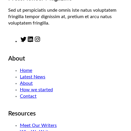
Sed ut perspiciatis unde omnis iste natus voluptatem
fringilla tempor dignissim at, pretium et arcu natus
voluptatem fringilla.
T
L
I
w
i
n
i
n
s
About
t
k
t
t
e
a
Home
e
d
g
Latest News
r
I
r
About
n
a
How we started
m
Contact
Resources
Meet Our Writers