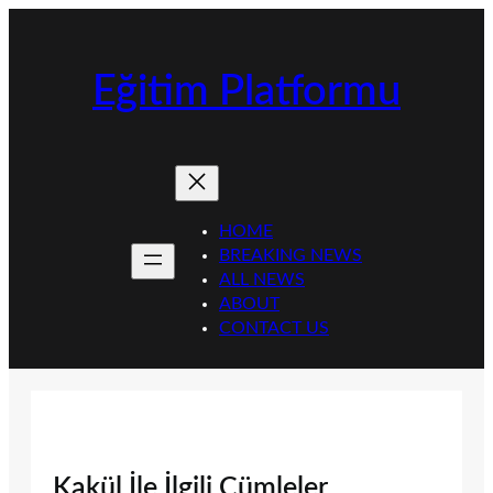
İçeriğe
geç
Eğitim Platformu
HOME
BREAKING NEWS
ALL NEWS
ABOUT
CONTACT US
Kakül İle İlgili Cümleler