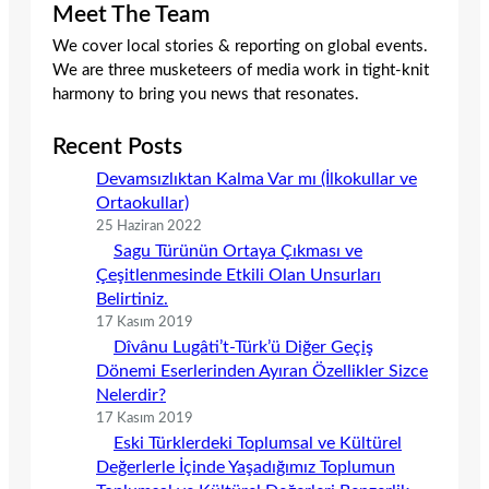
Meet The Team
We cover local stories & reporting on global events.
We are three musketeers of media work in tight-knit
harmony to bring you news that resonates.
Recent Posts
Devamsızlıktan Kalma Var mı (İlkokullar ve
Ortaokullar)
25 Haziran 2022
Sagu Türünün Ortaya Çıkması ve
Çeşitlenmesinde Etkili Olan Unsurları
Belirtiniz.
17 Kasım 2019
Dîvânu Lugâti’t-Türk’ü Diğer Geçiş
Dönemi Eserlerinden Ayıran Özellikler Sizce
Nelerdir?
17 Kasım 2019
Eski Türklerdeki Toplumsal ve Kültürel
Değerlerle İçinde Yaşadığımız Toplumun