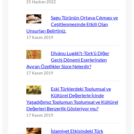
25 Haziran 2022
Sagu Türünün Ortaya Çıkması ve
Çeşitlenmesinde Etkili Olan
Unsurları Belirtiniz.
17 Kasım 2019
Dîvânu Lugâti’t-Türk’ü Diğer
Geçiş Dönemi Eserlerinden
Ayıran Özellikler Sizce Nelerdir?
17 Kasım 2019
Eski Türklerdeki Toplumsal ve
Kültürel Değerlerle İçinde
Yaşadığımız Toplumun Toplumsal ve Kültürel
Değerleri Benzerlik Gösteriyor mu?
17 Kasım 2019
İslamiyet Etkisindeki Türk