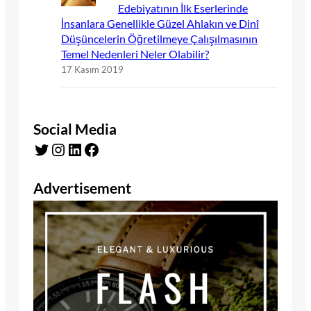
Edebiyatının İlk Eserlerinde
İnsanlara Genellikle Güzel Ahlakın ve Dinî
Düşüncelerin Öğretilmeye Çalışılmasının
Temel Nedenleri Neler Olabilir?
17 Kasım 2019
Social Media
Twitter
Instagram
LinkedIn
Facebook
Advertisement