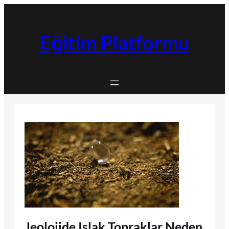
İçeriğe
geç
Eğitim Platformu
Jeolojide Islak Topraklar Neden