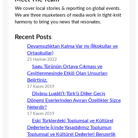
We cover local stories & reporting on global events.
We are three musketeers of media work in tight-knit
harmony to bring you news that resonates.
Recent Posts
Devamsızlıktan Kalma Var mı (İlkokullar ve
Ortaokullar)
25 Haziran 2022
Sagu Türünün Ortaya Çıkması ve
Çeşitlenmesinde Etkili Olan Unsurları
Belirtiniz.
17 Kasım 2019
Dîvânu Lugâti’t-Türk’ü Diğer Geçiş
Dönemi Eserlerinden Ayıran Özellikler Sizce
Nelerdir?
17 Kasım 2019
Eski Türklerdeki Toplumsal ve Kültürel
Değerlerle İçinde Yaşadığımız Toplumun
Toplumsal ve Kültürel Değerleri Benzerlik