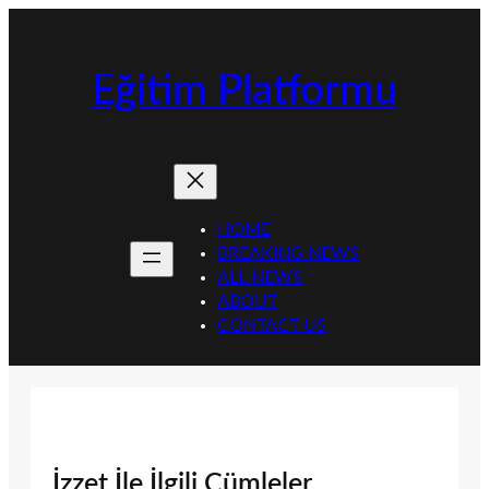
İçeriğe
geç
Eğitim Platformu
HOME
BREAKING NEWS
ALL NEWS
ABOUT
CONTACT US
İzzet İle İlgili Cümleler