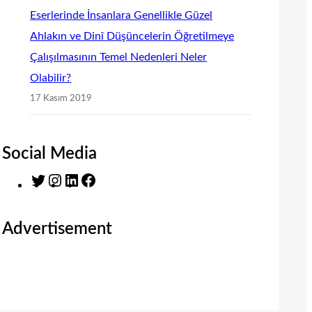
Eserlerinde İnsanlara Genellikle Güzel
Ahlakın ve Dinî Düşüncelerin Öğretilmeye
Çalışılmasının Temel Nedenleri Neler
Olabilir?
17 Kasım 2019
Social Media
T
I
L
F
w
n
i
a
i
s
n
c
Advertisement
t
t
k
e
t
a
e
b
e
g
d
o
r
r
I
o