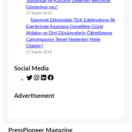
Toplumsal ve Kültürel Değerleri Benzerlik
Gösteriyor mu?
17 Kasım 2019
İslamiyet Etkisindeki Türk Edebiyatının İlk
Eserlerinde İnsanlara Genellikle Güzel
Ahlakın ve Dinî Düşüncelerin Öğretilmeye
Çalışılmasının Temel Nedenleri Neler
Olabilir?
17 Kasım 2019
Social Media
T
I
L
F
w
n
i
a
i
s
n
c
Advertisement
t
t
k
e
t
a
e
b
e
g
d
o
r
r
I
o
a
n
k
m
PressPioneer Magazine