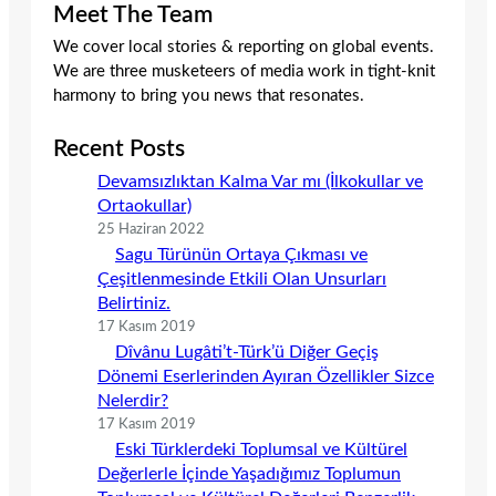
Meet The Team
We cover local stories & reporting on global events.
We are three musketeers of media work in tight-knit
harmony to bring you news that resonates.
Recent Posts
Devamsızlıktan Kalma Var mı (İlkokullar ve
Ortaokullar)
25 Haziran 2022
Sagu Türünün Ortaya Çıkması ve
Çeşitlenmesinde Etkili Olan Unsurları
Belirtiniz.
17 Kasım 2019
Dîvânu Lugâti’t-Türk’ü Diğer Geçiş
Dönemi Eserlerinden Ayıran Özellikler Sizce
Nelerdir?
17 Kasım 2019
Eski Türklerdeki Toplumsal ve Kültürel
Değerlerle İçinde Yaşadığımız Toplumun