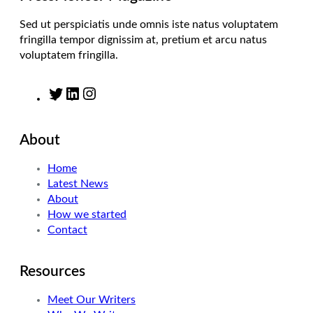
Sed ut perspiciatis unde omnis iste natus voluptatem
fringilla tempor dignissim at, pretium et arcu natus
voluptatem fringilla.
T
L
I
w
i
n
i
n
s
About
t
k
t
t
e
a
Home
e
d
g
Latest News
r
I
r
About
n
a
How we started
m
Contact
Resources
Meet Our Writers