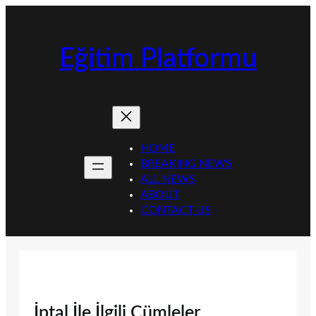
İçeriğe
geç
Eğitim Platformu
HOME
BREAKING NEWS
ALL NEWS
ABOUT
CONTACT US
İptal İle İlgili Cümleler