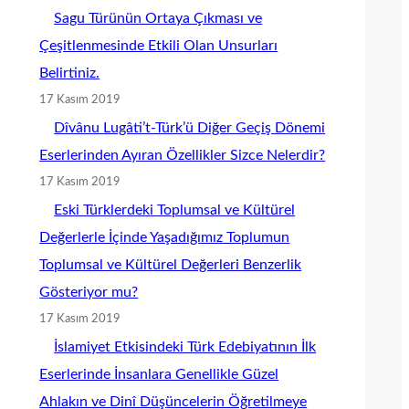
Sagu Türünün Ortaya Çıkması ve
Çeşitlenmesinde Etkili Olan Unsurları
Belirtiniz.
17 Kasım 2019
Dîvânu Lugâti’t-Türk’ü Diğer Geçiş Dönemi
Eserlerinden Ayıran Özellikler Sizce Nelerdir?
17 Kasım 2019
Eski Türklerdeki Toplumsal ve Kültürel
Değerlerle İçinde Yaşadığımız Toplumun
Toplumsal ve Kültürel Değerleri Benzerlik
Gösteriyor mu?
17 Kasım 2019
İslamiyet Etkisindeki Türk Edebiyatının İlk
Eserlerinde İnsanlara Genellikle Güzel
Ahlakın ve Dinî Düşüncelerin Öğretilmeye