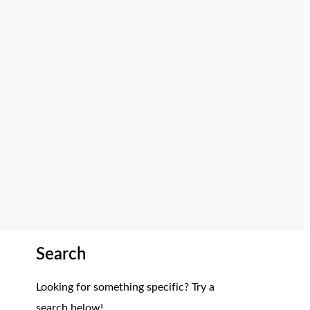
Search
Looking for something specific? Try a
search below!