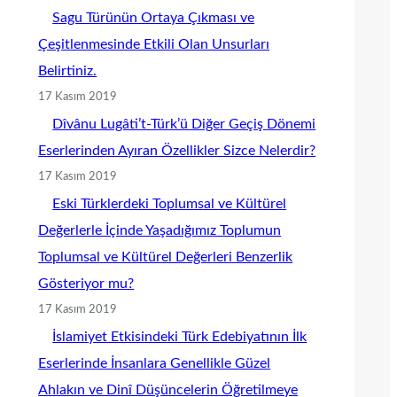
Sagu Türünün Ortaya Çıkması ve
Çeşitlenmesinde Etkili Olan Unsurları
Belirtiniz.
17 Kasım 2019
Dîvânu Lugâti’t-Türk’ü Diğer Geçiş Dönemi
Eserlerinden Ayıran Özellikler Sizce Nelerdir?
17 Kasım 2019
Eski Türklerdeki Toplumsal ve Kültürel
Değerlerle İçinde Yaşadığımız Toplumun
Toplumsal ve Kültürel Değerleri Benzerlik
Gösteriyor mu?
17 Kasım 2019
İslamiyet Etkisindeki Türk Edebiyatının İlk
Eserlerinde İnsanlara Genellikle Güzel
Ahlakın ve Dinî Düşüncelerin Öğretilmeye