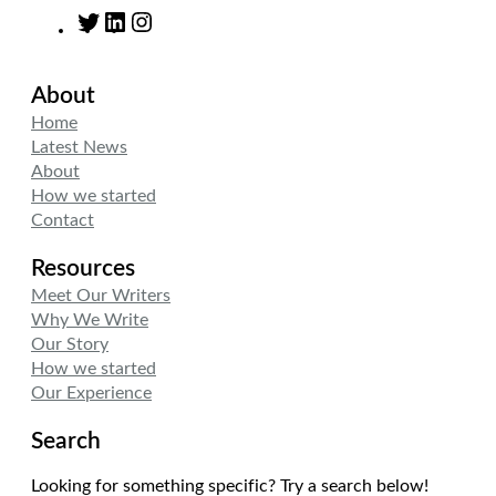
T
L
I
w
i
n
i
n
s
About
t
k
t
t
e
a
Home
e
d
g
Latest News
r
I
r
About
n
a
How we started
m
Contact
Resources
Meet Our Writers
Why We Write
Our Story
How we started
Our Experience
Search
Looking for something specific? Try a search below!