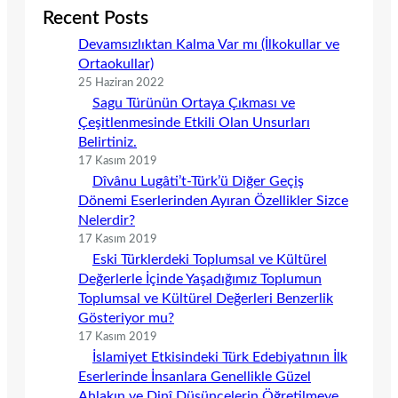
Recent Posts
Devamsızlıktan Kalma Var mı (İlkokullar ve
Ortaokullar)
25 Haziran 2022
Sagu Türünün Ortaya Çıkması ve
Çeşitlenmesinde Etkili Olan Unsurları
Belirtiniz.
17 Kasım 2019
Dîvânu Lugâti’t-Türk’ü Diğer Geçiş
Dönemi Eserlerinden Ayıran Özellikler Sizce
Nelerdir?
17 Kasım 2019
Eski Türklerdeki Toplumsal ve Kültürel
Değerlerle İçinde Yaşadığımız Toplumun
Toplumsal ve Kültürel Değerleri Benzerlik
Gösteriyor mu?
17 Kasım 2019
İslamiyet Etkisindeki Türk Edebiyatının İlk
Eserlerinde İnsanlara Genellikle Güzel
Ahlakın ve Dinî Düşüncelerin Öğretilmeye