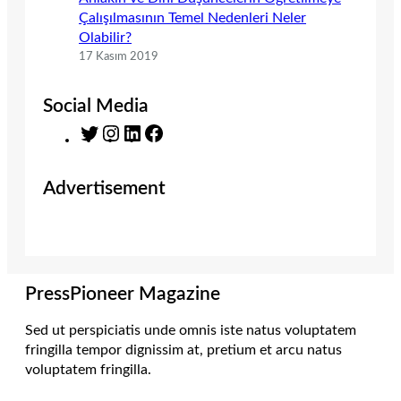
Çalışılmasının Temel Nedenleri Neler
Olabilir?
17 Kasım 2019
Social Media
T
I
L
F
w
n
i
a
i
s
n
c
Advertisement
t
t
k
e
t
a
e
b
e
g
d
o
r
r
I
o
a
n
k
m
PressPioneer Magazine
Sed ut perspiciatis unde omnis iste natus voluptatem
fringilla tempor dignissim at, pretium et arcu natus
voluptatem fringilla.