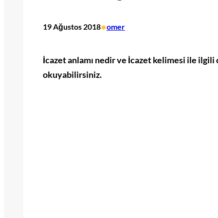
•
19 Ağustos 2018
omer
İcazet anlamı nedir ve İcazet kelimesi ile ilgil
okuyabilirsiniz.