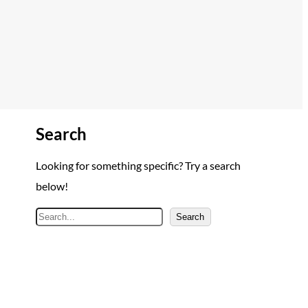
Search
Looking for something specific? Try a search
below!
A
Search
r
a