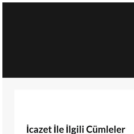
İçeriğe
geç
İcazet İle İlgili Cümleler