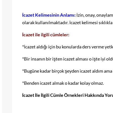
İcazet Kelimesinin Anlamı:
İzin, onay, onayla
olarak kullanılmaktadır. İcazet kelimesi sıklıkl
İcazet ile ilgili cümleler:
*İcazet aldığı için bu konularda ders verme yetk
*Bir insanın bir işten icazet alması o işte iyi o
*Bugüne kadar birçok şeyden icazet aldım ama
*Benden icazet almak o kadar kolay olmaz.
İcazet İle İlgili Cümle Örnekleri Hakkında Yo