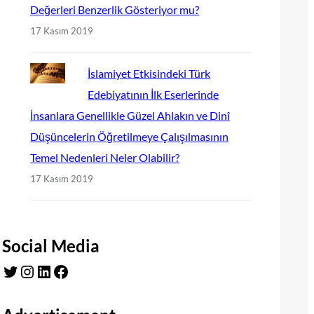
Değerleri Benzerlik Gösteriyor mu?
17 Kasım 2019
İslamiyet Etkisindeki Türk
Edebiyatının İlk Eserlerinde
İnsanlara Genellikle Güzel Ahlakın ve Dinî
Düşüncelerin Öğretilmeye Çalışılmasının
Temel Nedenleri Neler Olabilir?
17 Kasım 2019
Social Media
Twitter
Instagram
LinkedIn
Facebook