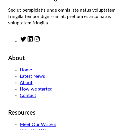
Sed ut perspiciatis unde omnis iste natus voluptatem
fringilla tempor dignissim at, pretium et arcu natus
voluptatem fringilla.
T
L
I
w
i
n
i
n
s
About
t
k
t
t
e
a
Home
e
d
g
Latest News
r
I
r
About
n
a
How we started
m
Contact
Resources
Meet Our Writers