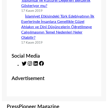
Toplumsal ve Kültürel Değerleri Benzerlik
Gösteriyor mu?
17 Kasım 2019
İslamiyet Etkisindeki Türk Edebiyatının İlk
Eserlerinde İnsanlara Genellikle Güzel
Ahlakın ve Dinî Düşüncelerin Öğretilmeye
Çalışılmasının Temel Nedenleri Neler
Olabilir?
17 Kasım 2019
Social Media
T
I
L
F
w
n
i
a
i
s
n
c
Advertisement
t
t
k
e
t
a
e
b
e
g
d
o
r
r
I
o
a
n
k
m
PressPioneer Magazine