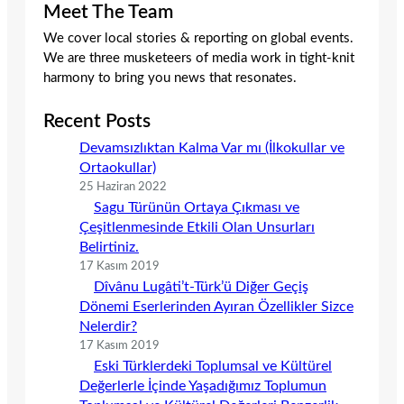
Meet The Team
We cover local stories & reporting on global events.
We are three musketeers of media work in tight-knit
harmony to bring you news that resonates.
Recent Posts
Devamsızlıktan Kalma Var mı (İlkokullar ve
Ortaokullar)
25 Haziran 2022
Sagu Türünün Ortaya Çıkması ve
Çeşitlenmesinde Etkili Olan Unsurları
Belirtiniz.
17 Kasım 2019
Dîvânu Lugâti’t-Türk’ü Diğer Geçiş
Dönemi Eserlerinden Ayıran Özellikler Sizce
Nelerdir?
17 Kasım 2019
Eski Türklerdeki Toplumsal ve Kültürel
Değerlerle İçinde Yaşadığımız Toplumun