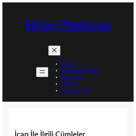
İçeriğe
geç
Eğitim Platformu
HOME
BREAKING NEWS
ALL NEWS
ABOUT
CONTACT US
İcap İle İlgili Cümleler