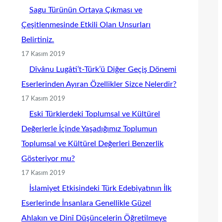
Sagu Türünün Ortaya Çıkması ve
Çeşitlenmesinde Etkili Olan Unsurları
Belirtiniz.
17 Kasım 2019
Dîvânu Lugâti’t-Türk’ü Diğer Geçiş Dönemi
Eserlerinden Ayıran Özellikler Sizce Nelerdir?
17 Kasım 2019
Eski Türklerdeki Toplumsal ve Kültürel
Değerlerle İçinde Yaşadığımız Toplumun
Toplumsal ve Kültürel Değerleri Benzerlik
Gösteriyor mu?
17 Kasım 2019
İslamiyet Etkisindeki Türk Edebiyatının İlk
Eserlerinde İnsanlara Genellikle Güzel
Ahlakın ve Dinî Düşüncelerin Öğretilmeye