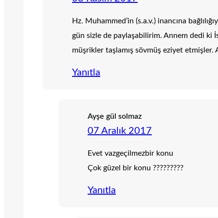
Hz. Muhammed’in (s.a.v.) inancına bağlılığı
gün sizle de paylaşabilirim. Annem dedi ki 
müşrikler taşlamış sövmüş eziyet etmişler.
Yanıtla
Ayşe gül solmaz
07 Aralık 2017
Evet vazgeçilmez​bir konu
Çok güzel bir konu ?????????
Yanıtla