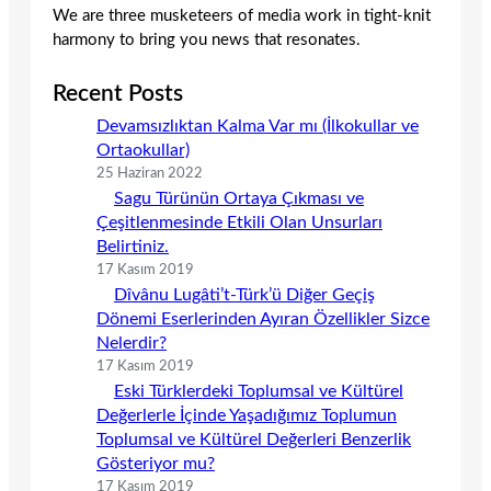
We are three musketeers of media work in tight-knit
harmony to bring you news that resonates.
Recent Posts
Devamsızlıktan Kalma Var mı (İlkokullar ve
Ortaokullar)
25 Haziran 2022
Sagu Türünün Ortaya Çıkması ve
Çeşitlenmesinde Etkili Olan Unsurları
Belirtiniz.
17 Kasım 2019
Dîvânu Lugâti’t-Türk’ü Diğer Geçiş
Dönemi Eserlerinden Ayıran Özellikler Sizce
Nelerdir?
17 Kasım 2019
Eski Türklerdeki Toplumsal ve Kültürel
Değerlerle İçinde Yaşadığımız Toplumun
Toplumsal ve Kültürel Değerleri Benzerlik
Gösteriyor mu?
17 Kasım 2019