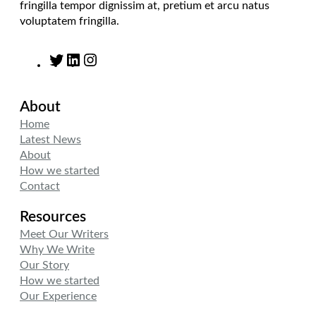
fringilla tempor dignissim at, pretium et arcu natus
voluptatem fringilla.
T
L
I
w
i
n
i
n
s
About
t
k
t
t
e
a
Home
e
d
g
Latest News
r
I
r
About
n
a
How we started
m
Contact
Resources
Meet Our Writers
Why We Write
Our Story
How we started
Our Experience