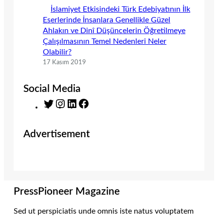
İslamiyet Etkisindeki Türk Edebiyatının İlk
Eserlerinde İnsanlara Genellikle Güzel
Ahlakın ve Dinî Düşüncelerin Öğretilmeye
Çalışılmasının Temel Nedenleri Neler
Olabilir?
17 Kasım 2019
Social Media
T
I
L
F
w
n
i
a
i
s
n
c
Advertisement
t
t
k
e
t
a
e
b
e
g
d
o
r
r
I
o
a
n
k
m
PressPioneer Magazine
Sed ut perspiciatis unde omnis iste natus voluptatem