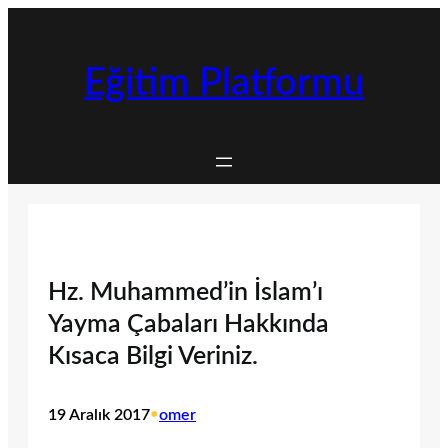
İçeriğe
geç
Eğitim Platformu
Hz. Muhammed’in İslam’ı
Yayma Çabaları Hakkında
Kısaca Bilgi Veriniz.
19 Aralık 2017
•
omer