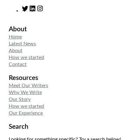
T
L
I
w
i
n
i
n
s
About
t
k
t
t
e
a
Home
e
d
g
Latest News
r
I
r
About
n
a
How we started
m
Contact
Resources
Meet Our Writers
Why We Write
Our Story
How we started
Our Experience
Search
Looking for something specific? Try a search below!