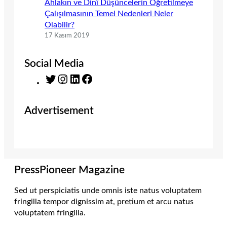
Ahlakın ve Dinî Düşüncelerin Öğretilmeye
Çalışılmasının Temel Nedenleri Neler
Olabilir?
17 Kasım 2019
Social Media
T
I
L
F
w
n
i
a
i
s
n
c
Advertisement
t
t
k
e
t
a
e
b
e
g
d
o
r
r
I
o
a
n
k
m
PressPioneer Magazine
Sed ut perspiciatis unde omnis iste natus voluptatem
fringilla tempor dignissim at, pretium et arcu natus
voluptatem fringilla.