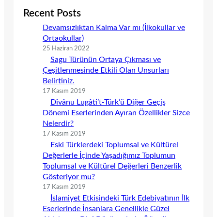
Recent Posts
Devamsızlıktan Kalma Var mı (İlkokullar ve
Ortaokullar)
25 Haziran 2022
Sagu Türünün Ortaya Çıkması ve
Çeşitlenmesinde Etkili Olan Unsurları
Belirtiniz.
17 Kasım 2019
Dîvânu Lugâti’t-Türk’ü Diğer Geçiş
Dönemi Eserlerinden Ayıran Özellikler Sizce
Nelerdir?
17 Kasım 2019
Eski Türklerdeki Toplumsal ve Kültürel
Değerlerle İçinde Yaşadığımız Toplumun
Toplumsal ve Kültürel Değerleri Benzerlik
Gösteriyor mu?
17 Kasım 2019
İslamiyet Etkisindeki Türk Edebiyatının İlk
Eserlerinde İnsanlara Genellikle Güzel