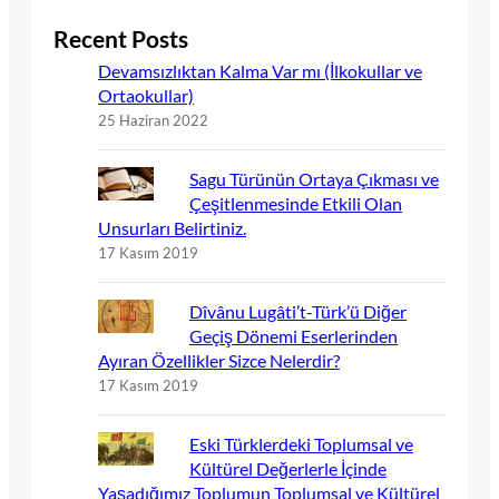
Recent Posts
Devamsızlıktan Kalma Var mı (İlkokullar ve
Ortaokullar)
25 Haziran 2022
Sagu Türünün Ortaya Çıkması ve
Çeşitlenmesinde Etkili Olan
Unsurları Belirtiniz.
17 Kasım 2019
Dîvânu Lugâti’t-Türk’ü Diğer
Geçiş Dönemi Eserlerinden
Ayıran Özellikler Sizce Nelerdir?
17 Kasım 2019
Eski Türklerdeki Toplumsal ve
Kültürel Değerlerle İçinde
Yaşadığımız Toplumun Toplumsal ve Kültürel