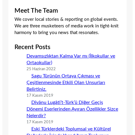
Meet The Team
We cover local stories & reporting on global events.
We are three musketeers of media work in tight-knit
harmony to bring you news that resonates.
Recent Posts
Devamsızlıktan Kalma Var mı (İlkokullar ve
Ortaokullar)
25 Haziran 2022
Sagu Türünün Ortaya Çıkması ve
Çeşitlenmesinde Etkili Olan Unsurları
Belirtiniz.
17 Kasım 2019
Dîvânu Lugâti’t-Türk’ü Diğer Geçiş
Dönemi Eserlerinden Ayıran Özellikler Sizce
Nelerdir?
17 Kasım 2019
Eski Türklerdeki Toplumsal ve Kültürel