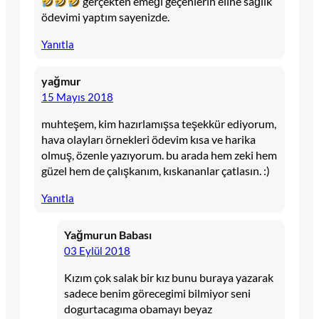
gerçekten emeği geçenlerin eline sağlık
ödevimi yaptım sayenizde.
Yanıtla
yağmur
15 Mayıs 2018
muhteşem, kim hazırlamışsa teşekkür ediyorum,
hava olayları örnekleri ödevim kısa ve harika
olmuş, özenle yazıyorum. bu arada hem zeki hem
güzel hem de çalışkanım, kıskananlar çatlasın. :)
Yanıtla
Yağmurun Babası
03 Eylül 2018
Kızım çok salak bir kız bunu buraya yazarak
sadece benim görecegimi bilmiyor seni
dogurtacagıma obamayı beyaz