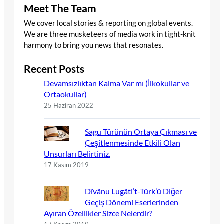
Meet The Team
We cover local stories & reporting on global events.
We are three musketeers of media work in tight-knit
harmony to bring you news that resonates.
Recent Posts
Devamsızlıktan Kalma Var mı (İlkokullar ve
Ortaokullar)
25 Haziran 2022
Sagu Türünün Ortaya Çıkması ve
Çeşitlenmesinde Etkili Olan
Unsurları Belirtiniz.
17 Kasım 2019
Dîvânu Lugâti’t-Türk’ü Diğer
Geçiş Dönemi Eserlerinden
Ayıran Özellikler Sizce Nelerdir?