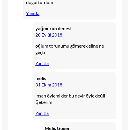
dogurturdum
Yanıtla
yağmurun dedesi
20 Eylül 2018
oğlum torunumu gömerek eline ne
geçti
Yanıtla
melis
31 Ekim 2018
insan öylemi der bu devir öyle değil
Şekerim
Yanıtla
Melis Gogen