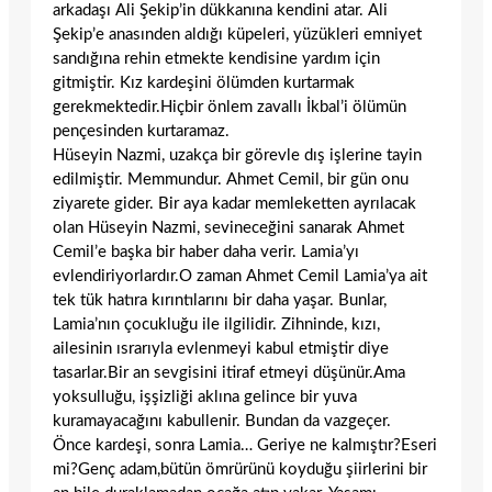
arkadaşı Ali Şekip’in dükkanına kendini atar. Ali
Şekip’e anasınden aldığı küpeleri, yüzükleri emniyet
sandığına rehin etmekte kendisine yardım için
gitmiştir. Kız kardeşini ölümden kurtarmak
gerekmektedir.Hiçbir önlem zavallı İkbal’i ölümün
pençesinden kurtaramaz.
Hüseyin Nazmi, uzakça bir görevle dış işlerine tayin
edilmiştir. Memmundur. Ahmet Cemil, bir gün onu
ziyarete gider. Bir aya kadar memleketten ayrılacak
olan Hüseyin Nazmi, sevineceğini sanarak Ahmet
Cemil’e başka bir haber daha verir. Lamia’yı
evlendiriyorlardır.O zaman Ahmet Cemil Lamia’ya ait
tek tük hatıra kırıntılarını bir daha yaşar. Bunlar,
Lamia’nın çocukluğu ile ilgilidir. Zihninde, kızı,
ailesinin ısrarıyla evlenmeyi kabul etmiştir diye
tasarlar.Bir an sevgisini itiraf etmeyi düşünür.Ama
yoksulluğu, işşizliği aklına gelince bir yuva
kuramayacağını kabullenir. Bundan da vazgeçer.
Önce kardeşi, sonra Lamia… Geriye ne kalmıştır?Eseri
mi?Genç adam,bütün ömrürünü koyduğu şiirlerini bir