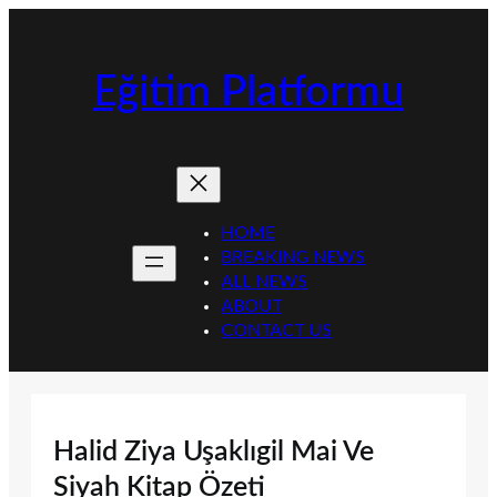
İçeriğe
geç
Eğitim Platformu
HOME
BREAKING NEWS
ALL NEWS
ABOUT
CONTACT US
Halid Ziya Uşaklıgil Mai Ve
Siyah Kitap Özeti