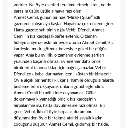
verirler. Ne öyle eserleri tercüme etmek ister , ne de
parasını üzüle üzüle almaya razı olur.
Ahmet Cemil, günün birinde “Mirat-I Şuun” adlı
gazetede çalışmaya başlar. Hayatı az çok düzene girer.
Hatta ,gazete sahibinin oğlu Vehbi Efendi, Ahmet
Cemil’in kız kardeşi İkbal’le evlenir. O zaman
Süleymaniye’de eski bir evde oturan Ahmet Cemil, kız
kardeşini mutlu görmek hevesiyle güzel bir düğün
yapar. Ama bu evlilik, o zamanın evlenme şartları
yüzünden başarılı olmaz. Evlenenler daha önce
birbirlerini tanımadıkları için bağdaşamazlar. Vehbi
Efendi çok kaba, durmadan içen , küstah bir kimsedir.
Öyle alçak bir heriftir ki, karısı hamile olduğu sıralarda
beslemelerini okşayarak onlarla gönül eğlendirir.
Ahmet Cemil bu adiliklere dayanamaz .Gülle
dokunmaya kıyamadığı biricik kız kardeşinin
hırpalanmasına, hatta dövülmesine razı olmaz. Bir
gece, Vehbi, İkbal’I öyle hırpalar, durumunu
düşünmeden öyle bir tekme atar ki zavallı kadın
çocuğunu düşürür. Ahmet Cemil, çıldırmış bir halde,