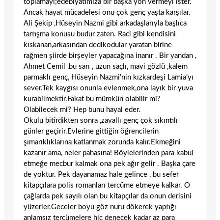
toplamayı;edebiyatımıza bir başka yön vermeyi ister.
Ancak hayat mücadelesi onu çok genç yaşta karşılar.
Ali Şekip ,Hüseyin Nazmi gibi arkadaşlarıyla başlıca
tartışma konusu budur zaten. Raci gibi kendisini
kıskanan,arkasından dedikodular yaratan birine
rağmen şiirde birşeyler yapacağına inanır . Bir yandan ,
Ahmet Cemil ,bu sarı , uzun saçlı, mavi gözlü ,kalem
parmaklı genç, Hüseyin Nazmi’nin kızkardeşi Lamia’yı
sever.Tek kaygısı onunla evlenmek,ona layık bir yuva
kurabilmektir.Fakat bu mümkün olabilir mi?
Olabilecek mi? Hep bunu hayal eder.
Okulu bitirdikten sonra ,zavallı genç çok sıkıntılı
günler geçirir.Evlerine gittiğin öğrencilerin
şımarıklıklarına katlanmak zorunda kalır.Ekmeğini
kazanır ama, neler pahasına! Böylelerinden para kabul
etmeğe mecbur kalmak ona pek ağır gelir . Başka çare
de yoktur. Pek dayanamaz hale gelince , bu sefer
kitapçılara polis romanları tercüme etmeye kalkar. O
çağlarda pek sayılı olan bu kitapçılar da onun derisini
yüzerler.Geceler boyu göz nuru dökerek yaptığı
anlamsız tercümelere hiç denecek kadar az para