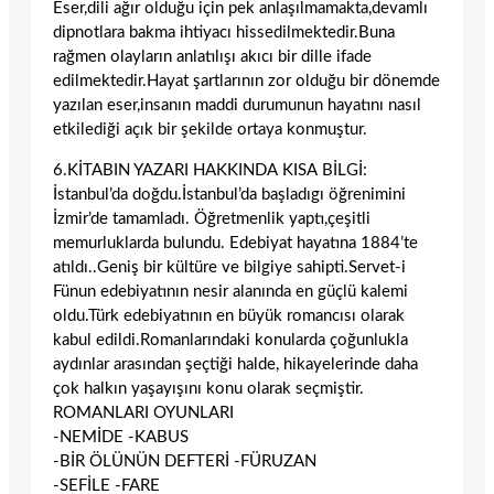
Eser,dili ağır olduğu için pek anlaşılmamakta,devamlı
dipnotlara bakma ihtiyacı hissedilmektedir.Buna
rağmen olayların anlatılışı akıcı bir dille ifade
edilmektedir.Hayat şartlarının zor olduğu bir dönemde
yazılan eser,insanın maddi durumunun hayatını nasıl
etkilediği açık bir şekilde ortaya konmuştur.
6.KİTABIN YAZARI HAKKINDA KISA BİLGİ:
İstanbul’da doğdu.İstanbul’da başladıgı öğrenimini
İzmir’de tamamladı. Öğretmenlik yaptı,çeşitli
memurluklarda bulundu. Edebiyat hayatına 1884’te
atıldı..Geniş bir kültüre ve bilgiye sahipti.Servet-i
Fünun edebiyatının nesir alanında en güçlü kalemi
oldu.Türk edebiyatının en büyük romancısı olarak
kabul edildi.Romanlarındaki konularda çoğunlukla
aydınlar arasından şeçtiği halde, hikayelerinde daha
çok halkın yaşayışını konu olarak seçmiştir.
ROMANLARI OYUNLARI
-NEMİDE -KABUS
-BİR ÖLÜNÜN DEFTERİ -FÜRUZAN
-SEFİLE -FARE