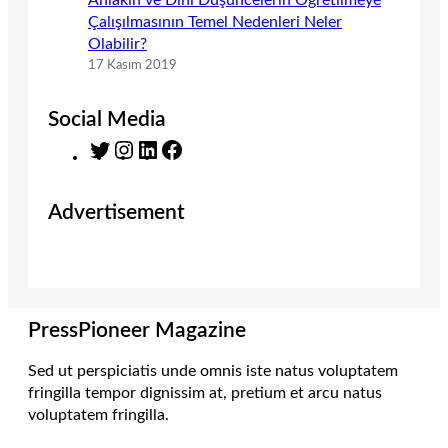
Çalışılmasının Temel Nedenleri Neler
Olabilir?
17 Kasım 2019
Social Media
T
I
L
F
w
n
i
a
i
s
n
c
Advertisement
t
t
k
e
t
a
e
b
e
g
d
o
r
r
I
o
a
n
k
m
PressPioneer Magazine
Sed ut perspiciatis unde omnis iste natus voluptatem
fringilla tempor dignissim at, pretium et arcu natus
voluptatem fringilla.