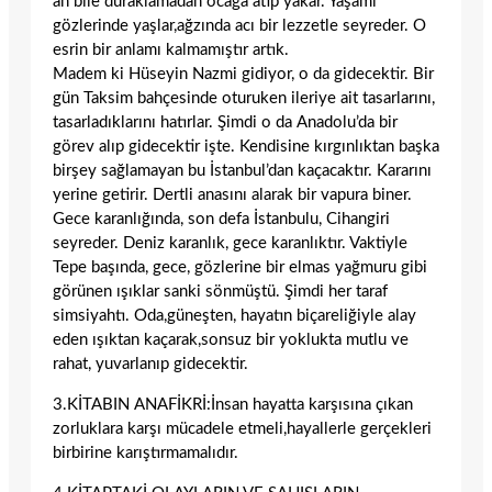
an bile duraklamadan ocağa atıp yakar. Yaşamı
gözlerinde yaşlar,ağzında acı bir lezzetle seyreder. O
esrin bir anlamı kalmamıştır artık.
Madem ki Hüseyin Nazmi gidiyor, o da gidecektir. Bir
gün Taksim bahçesinde oturuken ileriye ait tasarlarını,
tasarladıklarını hatırlar. Şimdi o da Anadolu’da bir
görev alıp gidecektir işte. Kendisine kırgınlıktan başka
birşey sağlamayan bu İstanbul’dan kaçacaktır. Kararını
yerine getirir. Dertli anasını alarak bir vapura biner.
Gece karanlığında, son defa İstanbulu, Cihangiri
seyreder. Deniz karanlık, gece karanlıktır. Vaktiyle
Tepe başında, gece, gözlerine bir elmas yağmuru gibi
görünen ışıklar sanki sönmüştü. Şimdi her taraf
simsiyahtı. Oda,güneşten, hayatın biçareliğiyle alay
eden ışıktan kaçarak,sonsuz bir yoklukta mutlu ve
rahat, yuvarlanıp gidecektir.
3.KİTABIN ANAFİKRİ:İnsan hayatta karşısına çıkan
zorluklara karşı mücadele etmeli,hayallerle gerçekleri
birbirine karıştırmamalıdır.