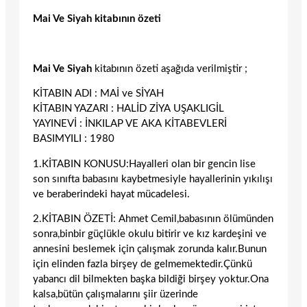
Mai Ve Siyah kitabının özeti
Mai Ve Siyah
kitabının özeti aşağıda verilmiştir ;
KİTABIN ADI : MAİ ve SİYAH
KİTABIN YAZARI : HALİD ZİYA UŞAKLIGİL
YAYINEVİ : İNKILAP VE AKA KİTABEVLERİ
BASIMYILI : 1980
1.KİTABIN KONUSU:Hayalleri olan bir gencin lise
son sınıfta babasını kaybetmesiyle hayallerinin yıkılışı
ve beraberindeki hayat mücadelesi.
2.KİTABIN ÖZETİ: Ahmet Cemil,babasının ölümünden
sonra,binbir güçlükle okulu bitirir ve kız kardeşini ve
annesini beslemek için çalışmak zorunda kalır.Bunun
için elinden fazla birşey de gelmemektedir.Çünkü
yabancı dil bilmekten başka bildiği birşey yoktur.Ona
kalsa,bütün çalışmalarını şiir üzerinde