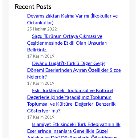
Recent Posts
Devamsızlıktan Kalma Var mı (İlkokullar ve
Ortaokullar)
25 Haziran 2022
Sagu Türünün Ortaya Çıkması ve
Çeşitlenmesinde Etkili Olan Unsurları
Belirtiniz.
17 Kasım 2019
Dîvânu Lugâti’t-Türk’ü Diğer Geçiş
Dönemi Eserlerinden Ayıran Özellikler Sizce
Nelerdir?
17 Kasım 2019
Eski Türklerdeki Toplumsal ve Kültürel
Değerlerle İçinde Yaşadığımız Toplumun
Toplumsal ve Kültürel Değerleri Benzerlik
Gösteriyor mu?
17 Kasım 2019
İslamiyet Etkisindeki Türk Edebiyatının İlk
Eserlerinde İnsanlara Genellikle Güzel
Ahlakın ve Dinî Düşüncelerin Öğretilmeye