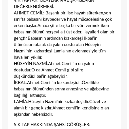
4.KİTAPTAKİ OLAYLARIN VE ŞAHISLARIN
DEĞERLENDİRMESİ:
AHMET CEMİL: Başarılı bir lise hayatı sürerken,son
sınıfta babasını kaybeder ve hayat mücadelesine çok
erken başlar.Amacı şiire başka bir yön vermek iken
babasının ölümü herşeyi alt üst eder.Hayalleri olan bir
gençtir.Babasının ardından kızkardeşi İkbal’in
ölümü,son olarak da yakın dostu olan Hüseyin
Nazmi’nin kızkardeşi Lamia’nın evlenmesiyle tüm
hayalleri yıkılır.
HÜSEYİN NAZMİ:Ahmet Cemil’in en yakın
dostudur.O da Ahmet Cemil gibi şiire
düşkündür.İlbal’in ağabeyidir.
İKBAL:Ahmet Cemil’in kızkardeşidir.Özellikle
babasının ölümünden sonra annesine ve ağabeyine
bağlılığı artmıştır.
LAMİA:Hüseyin Nazmi’nin kızkardeşidir.Güzel ve
alımlı bir genç kızdır.Ahmet cemil’in kendisine olan
aşkından hebersizdir.
5.KİTAP HAKKINDA ŞAHSİ GÖRÜŞLER: