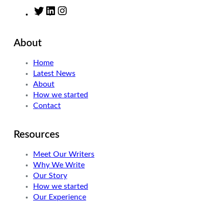
T
L
I
w
i
n
i
n
s
About
t
k
t
t
e
a
Home
e
d
g
Latest News
r
I
r
About
n
a
How we started
m
Contact
Resources
Meet Our Writers
Why We Write
Our Story
How we started
Our Experience