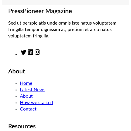
a
n
k
m
PressPioneer Magazine
Sed ut perspiciatis unde omnis iste natus voluptatem
fringilla tempor dignissim at, pretium et arcu natus
voluptatem fringilla.
T
L
I
w
i
n
i
n
s
About
t
k
t
t
e
a
Home
e
d
g
Latest News
r
I
r
About
n
a
How we started
m
Contact
Resources