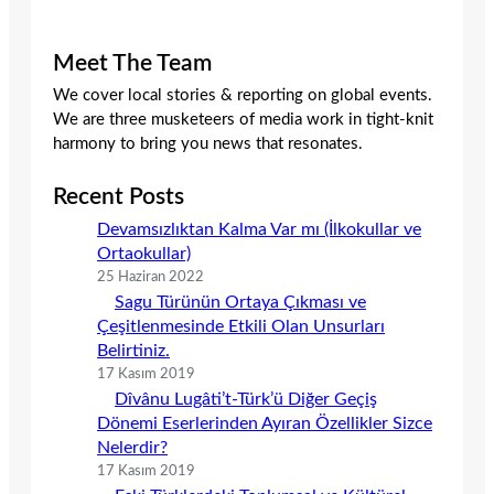
Meet The Team
We cover local stories & reporting on global events.
We are three musketeers of media work in tight-knit
harmony to bring you news that resonates.
Recent Posts
Devamsızlıktan Kalma Var mı (İlkokullar ve
Ortaokullar)
25 Haziran 2022
Sagu Türünün Ortaya Çıkması ve
Çeşitlenmesinde Etkili Olan Unsurları
Belirtiniz.
17 Kasım 2019
Dîvânu Lugâti’t-Türk’ü Diğer Geçiş
Dönemi Eserlerinden Ayıran Özellikler Sizce
Nelerdir?
17 Kasım 2019