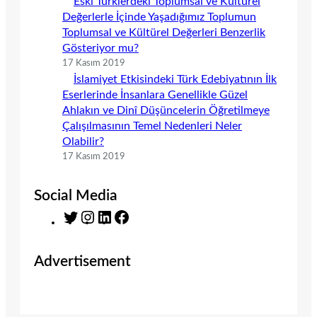
Eski Türklerdeki Toplumsal ve Kültürel
Değerlerle İçinde Yaşadığımız Toplumun
Toplumsal ve Kültürel Değerleri Benzerlik
Gösteriyor mu?
17 Kasım 2019
İslamiyet Etkisindeki Türk Edebiyatının İlk
Eserlerinde İnsanlara Genellikle Güzel
Ahlakın ve Dinî Düşüncelerin Öğretilmeye
Çalışılmasının Temel Nedenleri Neler
Olabilir?
17 Kasım 2019
Social Media
T
I
L
F
w
n
i
a
i
s
n
c
Advertisement
t
t
k
e
t
a
e
b
e
g
d
o
r
r
I
o