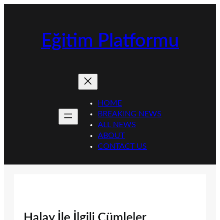
İçeriğe
geç
Eğitim Platformu
HOME
BREAKING NEWS
ALL NEWS
ABOUT
CONTACT US
Halay İle İlgili Cümleler