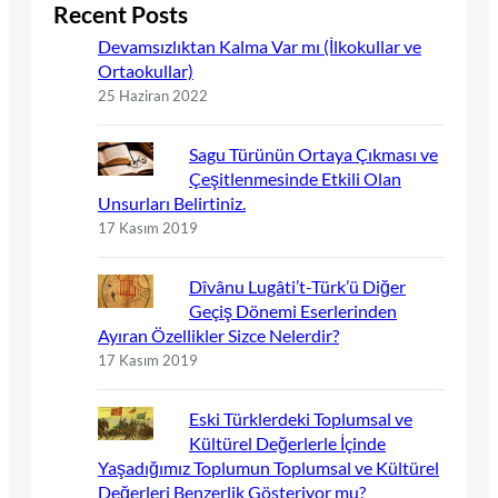
Recent Posts
Devamsızlıktan Kalma Var mı (İlkokullar ve
Ortaokullar)
25 Haziran 2022
Sagu Türünün Ortaya Çıkması ve
Çeşitlenmesinde Etkili Olan
Unsurları Belirtiniz.
17 Kasım 2019
Dîvânu Lugâti’t-Türk’ü Diğer
Geçiş Dönemi Eserlerinden
Ayıran Özellikler Sizce Nelerdir?
17 Kasım 2019
Eski Türklerdeki Toplumsal ve
Kültürel Değerlerle İçinde
Yaşadığımız Toplumun Toplumsal ve Kültürel
Değerleri Benzerlik Gösteriyor mu?